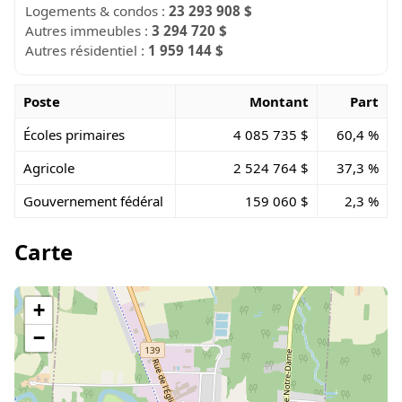
Logements & condos :
23 293 908 $
Autres immeubles :
3 294 720 $
Autres résidentiel :
1 959 144 $
Poste
Montant
Part
Écoles primaires
4 085 735 $
60,4 %
Agricole
2 524 764 $
37,3 %
Gouvernement fédéral
159 060 $
2,3 %
Carte
+
−