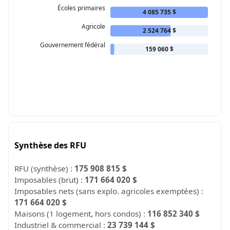
Écoles primaires
4 085 735 $
Agricole
2 524 764 $
Gouvernement fédéral
159 060 $
Synthèse des RFU
RFU (synthèse) :
175 908 815 $
Imposables (brut) :
171 664 020 $
Imposables nets (sans explo. agricoles exemptées) :
171 664 020 $
Maisons (1 logement, hors condos) :
116 852 340 $
Industriel & commercial :
23 739 144 $