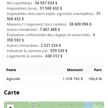
RFU (synthèse) :
54 927 024 $
Imposables (brut) :
51 568 432 $
Imposables nets (sans explo. agricoles exemptées) :
51
568 432 $
Maisons (1 logement, hors condos) :
38 600 096 $
Autres résidentiel :
7 667 488 $
Évaluation uniformisée des cégeps et universités :
3
358 592 $
Autres immeubles :
2 521 224 $
Industriel & commercial :
970 520 $
Logements & condos :
430 312 $
Poste
Montant
Part
Agricole
1 378 792 $
100,0 %
Carte
+