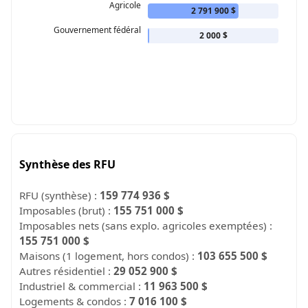
Agricole
2 791 900 $
Gouvernement fédéral
2 000 $
Synthèse des RFU
RFU (synthèse) :
159 774 936 $
Imposables (brut) :
155 751 000 $
Imposables nets (sans explo. agricoles exemptées) :
155 751 000 $
Maisons (1 logement, hors condos) :
103 655 500 $
Autres résidentiel :
29 052 900 $
Industriel & commercial :
11 963 500 $
Logements & condos :
7 016 100 $