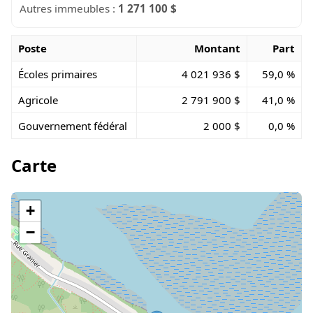
Autres immeubles :
1 271 100 $
Poste
Montant
Part
Écoles primaires
4 021 936 $
59,0 %
Agricole
2 791 900 $
41,0 %
Gouvernement fédéral
2 000 $
0,0 %
Carte
+
−