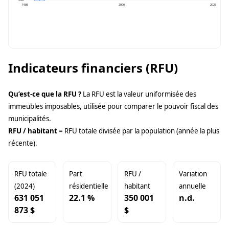
1709
1986
2006
2025
Indicateurs financiers (RFU)
Qu’est-ce que la RFU ?
La RFU est la valeur uniformisée des
immeubles imposables, utilisée pour comparer le pouvoir fiscal des
municipalités.
RFU / habitant
= RFU totale divisée par la population (année la plus
récente).
RFU totale
Part
RFU /
Variation
(2024)
résidentielle
habitant
annuelle
631 051
22.1 %
350 001
n.d.
873 $
$