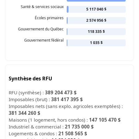
Santé & services sociaux
5 117 040 $
Écoles primaires
2 574 956 $
Gouvernement du Québec
118 335 $
Gouvernement fédéral
1 035 $
Synthèse des RFU
RFU (synthèse) :
389 204 473 $
Imposables (brut) :
381 417 395 $
Imposables nets (sans explo. agricoles exemptées) :
381 344 260 $
Maisons (1 logement, hors condos) :
147 105 470 $
Industriel & commercial :
21 735 000 $
Logements & condos :
21 508 565 $