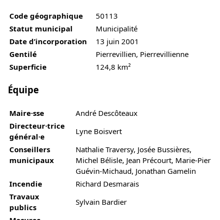
Code géographique
50113
Statut municipal
Municipalité
Date d’incorporation
13 juin 2001
Gentilé
Pierrevillien, Pierrevillienne
Superficie
124,8 km²
Équipe
Maire·sse
André Descôteaux
Directeur·trice
Lyne Boisvert
général·e
Conseillers
Nathalie Traversy, Josée Bussières,
municipaux
Michel Bélisle, Jean Précourt, Marie-Pier
Guévin-Michaud, Jonathan Gamelin
Incendie
Richard Desmarais
Travaux
Sylvain Bardier
publics
Mesures