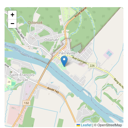
+
−
Leaflet
|
© OpenStreetMap