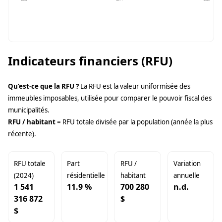
Indicateurs financiers (RFU)
Qu’est-ce que la RFU ?
La RFU est la valeur uniformisée des
immeubles imposables, utilisée pour comparer le pouvoir fiscal des
municipalités.
RFU / habitant
= RFU totale divisée par la population (année la plus
récente).
RFU totale
Part
RFU /
Variation
(2024)
résidentielle
habitant
annuelle
1 541
11.9 %
700 280
n.d.
316 872
$
$