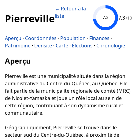
← Retour à la
Pierreville
liste
7,3
7.3
/10
Aperçu
·
Coordonnées
·
Population
·
Finances
·
Patrimoine
·
Densité
·
Carte
·
Élections
·
Chronologie
Aperçu
Pierreville est une municipalité située dans la région
administrative du Centre-du-Québec, au Québec. Elle
fait partie de la municipalité régionale de comté (MRC)
de Nicolet-Yamaska et joue un rôle local au sein de
cette région, contribuant à son dynamisme rural et
communautaire.
Géographiquement, Pierreville se trouve dans le
secteur sud du Centre-du-Québec, à proximité de