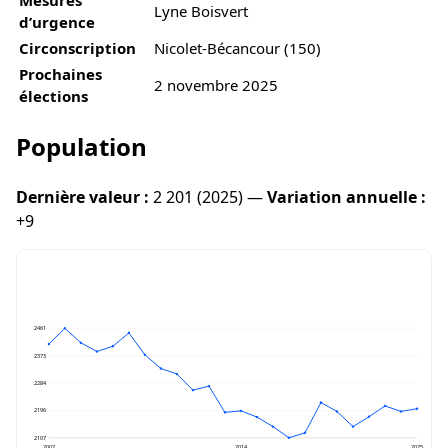
Lyne Boisvert
d’urgence
Circonscription
Nicolet-Bécancour (150)
Prochaines
2 novembre 2025
élections
Population
Dernière valeur :
2 201 (2025) —
Variation annuelle :
+9
2461
2373
2284
2196
2107
2002
2014
2025