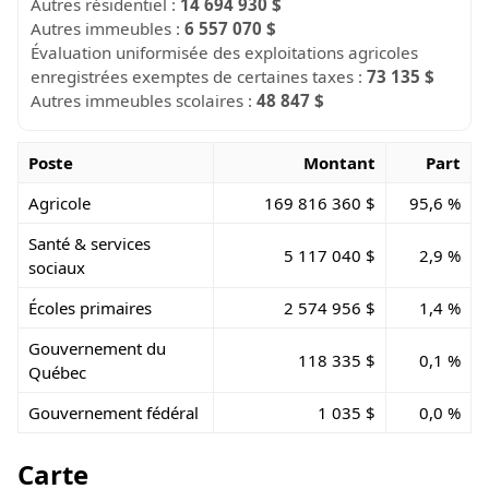
Autres résidentiel :
14 694 930 $
Autres immeubles :
6 557 070 $
Évaluation uniformisée des exploitations agricoles
enregistrées exemptes de certaines taxes :
73 135 $
Autres immeubles scolaires :
48 847 $
Poste
Montant
Part
Agricole
169 816 360 $
95,6 %
Santé & services
5 117 040 $
2,9 %
sociaux
Écoles primaires
2 574 956 $
1,4 %
Gouvernement du
118 335 $
0,1 %
Québec
Gouvernement fédéral
1 035 $
0,0 %
Carte