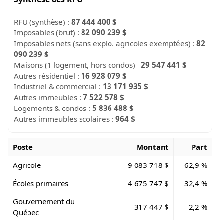
RFU (synthèse) :
87 444 400 $
Imposables (brut) :
82 090 239 $
Imposables nets (sans explo. agricoles exemptées) :
82
090 239 $
Maisons (1 logement, hors condos) :
29 547 441 $
Autres résidentiel :
16 928 079 $
Industriel & commercial :
13 171 935 $
Autres immeubles :
7 522 578 $
Logements & condos :
5 836 488 $
Autres immeubles scolaires :
964 $
Poste
Montant
Part
Agricole
9 083 718 $
62,9 %
Écoles primaires
4 675 747 $
32,4 %
Gouvernement du
317 447 $
2,2 %
Québec