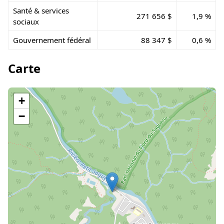
Santé & services
271 656 $
1,9 %
sociaux
Gouvernement fédéral
88 347 $
0,6 %
Carte
+
−