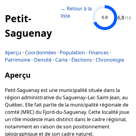
← Retour à la
Petit-
liste
6,8
6.8
/10
Saguenay
Aperçu
·
Coordonnées
·
Population
·
Finances
·
Patrimoine
·
Densité
·
Carte
·
Élections
·
Chronologie
Aperçu
Petit-Saguenay est une municipalité située dans la
région administrative du Saguenay–Lac-Saint-Jean, au
Québec. Elle fait partie de la municipalité régionale de
comté (MRC) du Fjord-du-Saguenay. Cette localité joue
un rôle modeste mais distinct dans le cadre régional,
notamment en raison de son positionnement
géographique et de son cadre naturel.