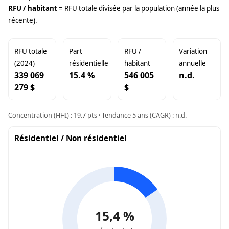
RFU / habitant
= RFU totale divisée par la population (année la plus
récente).
RFU totale
Part
RFU /
Variation
(2024)
résidentielle
habitant
annuelle
339 069
15.4 %
546 005
n.d.
279 $
$
Concentration (HHI) : 19.7 pts · Tendance 5 ans (CAGR) : n.d.
Résidentiel / Non résidentiel
15,4 %