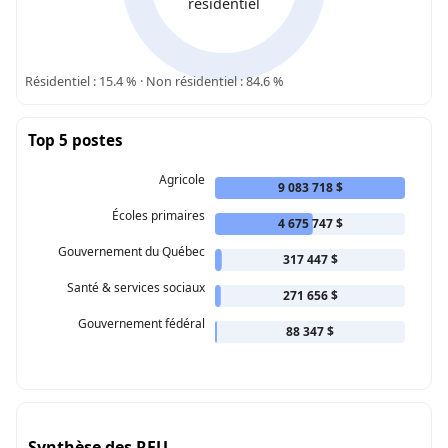
résidentiel
Résidentiel : 15.4 % · Non résidentiel : 84.6 %
Top 5 postes
Agricole
9 083 718 $
Écoles primaires
4 675 747 $
Gouvernement du Québec
317 447 $
Santé & services sociaux
271 656 $
Gouvernement fédéral
88 347 $
Synthèse des RFU