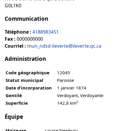
G0L1K0
Communication
Téléphone :
4188983451
Fax :
0000000000
Courriel :
mun_ndsd-ileverte@ileverte.qc.ca
Administration
Code géographique
12045
Statut municipal
Paroisse
Date d’incorporation
1 janvier 1874
Gentilé
Verdoyant, Verdoyante
Superficie
142,8 km²
Équipe
Maire·sse
Louise Newbury