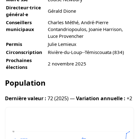
Directeur·trice
Gérald Dione
général·e
Conseillers
Charles Méthé, André-Pierre
municipaux
Contandriopoulos, Joanie Harrison,
Luce Provencher
Permis
Julie Lemieux
Circonscription
Rivière-du-Loup--Témiscouata (834)
Prochaines
2 novembre 2025
élections
Population
Dernière valeur :
72 (2025) —
Variation annuelle :
+2
72