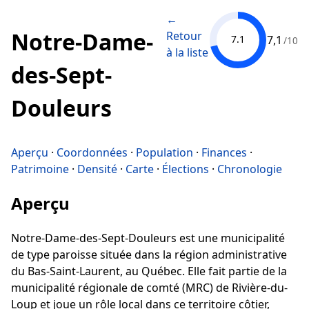
←
Notre-Dame-
Retour
7,1
7.1
/10
à la liste
des-Sept-
Douleurs
Aperçu
·
Coordonnées
·
Population
·
Finances
·
Patrimoine
·
Densité
·
Carte
·
Élections
·
Chronologie
Aperçu
Notre-Dame-des-Sept-Douleurs est une municipalité
de type paroisse située dans la région administrative
du Bas-Saint-Laurent, au Québec. Elle fait partie de la
municipalité régionale de comté (MRC) de Rivière-du-
Loup et joue un rôle local dans ce territoire côtier,