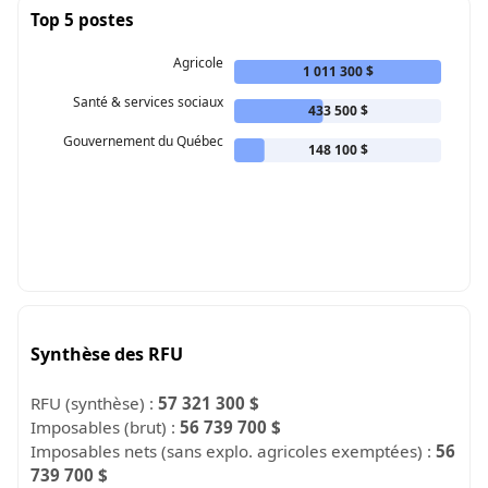
Top 5 postes
Agricole
1 011 300 $
Santé & services sociaux
433 500 $
Gouvernement du Québec
148 100 $
Synthèse des RFU
RFU (synthèse) :
57 321 300 $
Imposables (brut) :
56 739 700 $
Imposables nets (sans explo. agricoles exemptées) :
56
739 700 $