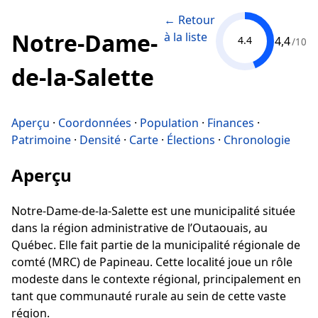
← Retour
Notre-Dame-
à la liste
4,4
4.4
/10
de-la-Salette
Aperçu
·
Coordonnées
·
Population
·
Finances
·
Patrimoine
·
Densité
·
Carte
·
Élections
·
Chronologie
Aperçu
Notre-Dame-de-la-Salette est une municipalité située
dans la région administrative de l’Outaouais, au
Québec. Elle fait partie de la municipalité régionale de
comté (MRC) de Papineau. Cette localité joue un rôle
modeste dans le contexte régional, principalement en
tant que communauté rurale au sein de cette vaste
région.