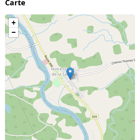
Carte
+
−