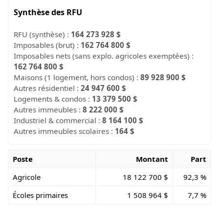
Synthèse des RFU
RFU (synthèse) :
164 273 928 $
Imposables (brut) :
162 764 800 $
Imposables nets (sans explo. agricoles exemptées) :
162 764 800 $
Maisons (1 logement, hors condos) :
89 928 900 $
Autres résidentiel :
24 947 600 $
Logements & condos :
13 379 500 $
Autres immeubles :
8 222 000 $
Industriel & commercial :
8 164 100 $
Autres immeubles scolaires :
164 $
Poste
Montant
Part
Agricole
18 122 700 $
92,3 %
Écoles primaires
1 508 964 $
7,7 %