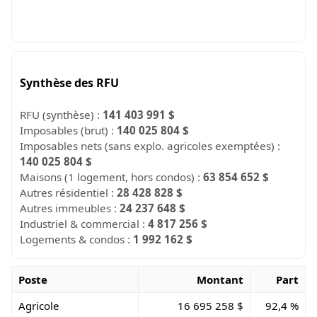
Synthèse des RFU
RFU (synthèse) :
141 403 991 $
Imposables (brut) :
140 025 804 $
Imposables nets (sans explo. agricoles exemptées) :
140 025 804 $
Maisons (1 logement, hors condos) :
63 854 652 $
Autres résidentiel :
28 428 828 $
Autres immeubles :
24 237 648 $
Industriel & commercial :
4 817 256 $
Logements & condos :
1 992 162 $
Poste
Montant
Part
Agricole
16 695 258 $
92,4 %