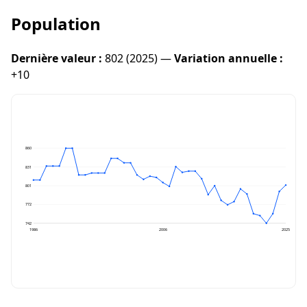
Population
Dernière valeur :
802 (2025) —
Variation annuelle :
+10
860
831
801
772
742
1986
2006
2025