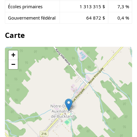
Écoles primaires
1 313 315 $
7,3 %
Gouvernement fédéral
64 872 $
0,4 %
Carte
+
−