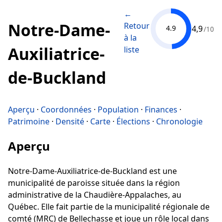
←
Notre-Dame-
Retour
4,9
4.9
/10
à la
Auxiliatrice-
liste
de-Buckland
Aperçu
·
Coordonnées
·
Population
·
Finances
·
Patrimoine
·
Densité
·
Carte
·
Élections
·
Chronologie
Aperçu
Notre-Dame-Auxiliatrice-de-Buckland est une
municipalité de paroisse située dans la région
administrative de la Chaudière-Appalaches, au
Québec. Elle fait partie de la municipalité régionale de
comté (MRC) de Bellechasse et joue un rôle local dans