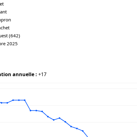
et
ant
mpron
nchet
uest (642)
bre 2025
ation annuelle :
+17