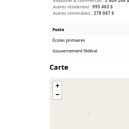
Industriel & commercial :
2 409 204 
Autres résidentiel :
995 463 $
Autres immeubles :
278 047 $
Poste
Écoles primaires
Gouvernement fédéral
Carte
+
−