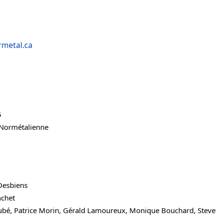
rmetal.ca
5
 Normétalienne
Desbiens
nchet
ubé, Patrice Morin, Gérald Lamoureux, Monique Bouchard, Steve