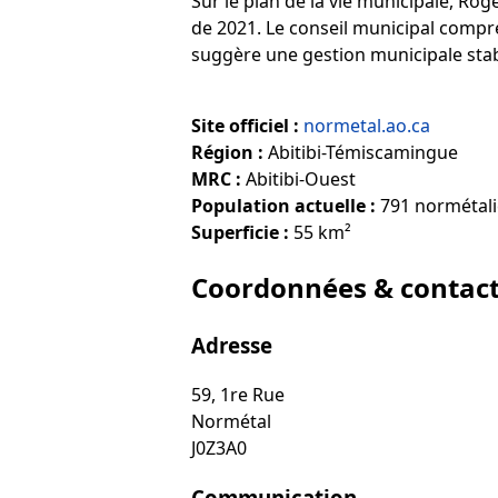
Sur le plan de la vie municipale, Ro
de 2021. Le conseil municipal compre
suggère une gestion municipale stabl
Site officiel :
normetal.ao.ca
Région :
Abitibi-Témiscamingue
MRC :
Abitibi-Ouest
Population actuelle :
791 normétali
Superficie :
55 km²
Coordonnées & contac
Adresse
59, 1re Rue
Normétal
J0Z3A0
Communication