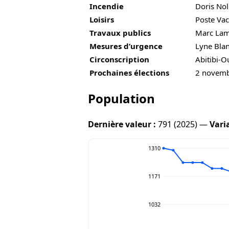
Incendie
Doris Nol
Loisirs
Poste Vac
Travaux publics
Marc La
Mesures d’urgence
Lyne Bla
Circonscription
Abitibi-O
Prochaines élections
2 novem
Population
Dernière valeur :
791 (2025) —
Vari
1310
1171
1032