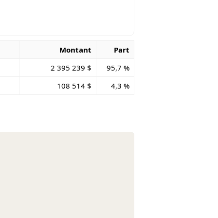
Montant
Part
2 395 239 $
95,7 %
108 514 $
4,3 %