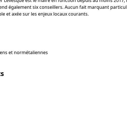
ger Lévesque est le maire en fonction depuis au moins 2017, 
nd également six conseillers. Aucun fait marquant particul
e et axée sur les enjeux locaux courants.
ens et normétaliennes
ts