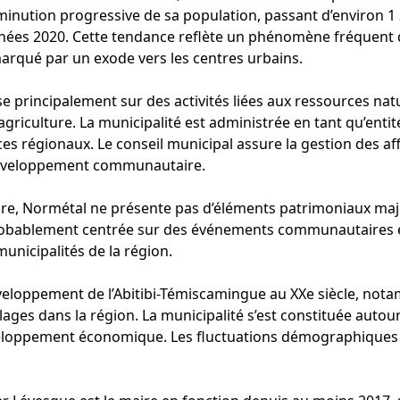
minution progressive de sa population, passant d’environ 1
nées 2020. Cette tendance reflète un phénomène fréquent d
qué par un exode vers les centres urbains.
 principalement sur des activités liées aux ressources natu
l’agriculture. La municipalité est administrée en tant qu’entit
s régionaux. Le conseil municipal assure la gestion des affa
 développement communautaire.
ture, Normétal ne présente pas d’éléments patrimoniaux ma
t probablement centrée sur des événements communautaires 
municipalités de la région.
éveloppement de l’Abitibi-Témiscamingue au XXe siècle, nota
llages dans la région. La municipalité s’est constituée autour 
veloppement économique. Les fluctuations démographiques