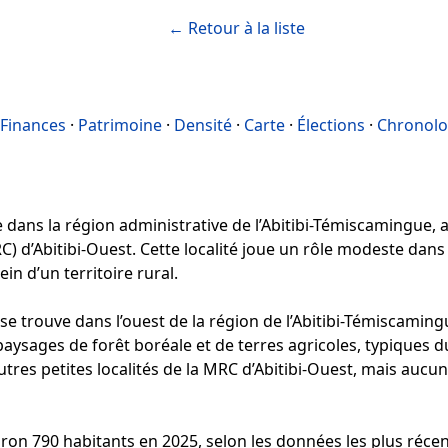
← Retour à la liste
Finances
·
Patrimoine
·
Densité
·
Carte
·
Élections
·
Chronolo
dans la région administrative de l’Abitibi-Témiscamingue, au
) d’Abitibi-Ouest. Cette localité joue un rôle modeste dans
n d’un territoire rural.
e trouve dans l’ouest de la région de l’Abitibi-Témiscaming
ysages de forêt boréale et de terres agricoles, typiques du 
autres petites localités de la MRC d’Abitibi-Ouest, mais auc
ron 790 habitants en 2025, selon les données les plus récen