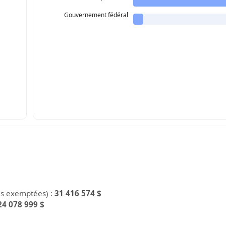
Gouvernement fédéral
es exemptées) :
31 416 574 $
24 078 999 $