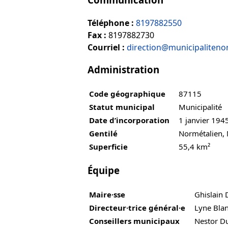
Téléphone :
8197882550
Fax :
8197882730
Courriel :
direction@municipaliteno
Administration
Code géographique
87115
Statut municipal
Municipalité
Date d’incorporation
1 janvier 194
Gentilé
Normétalien,
Superficie
55,4 km²
Équipe
Maire·sse
Ghislain 
Directeur·trice général·e
Lyne Bla
Conseillers municipaux
Nestor D