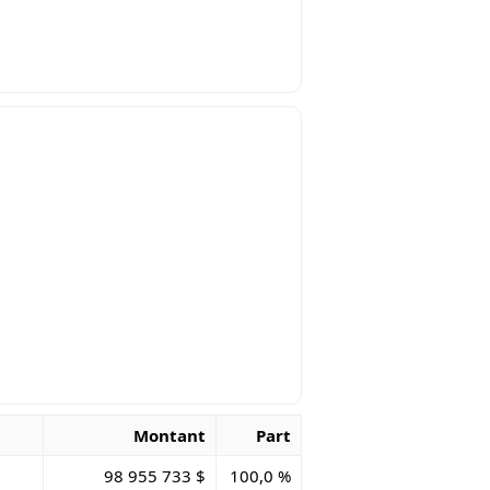
Montant
Part
98 955 733 $
100,0 %