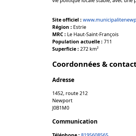
vie politique locale stable, avec un
Site officiel :
www.municipalitenew
Région :
Estrie
MRC :
Le Haut-Saint-François
Population actuelle :
711
Superficie :
272 km²
Coordonnées & contac
Adresse
1452, route 212
Newport
J0B1M0
Communication
Téléphone :
8195608565