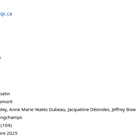
qc.ca
6
selin
umont
nley, Anne Marie Yeates Dubeau, Jacqueline Désindes, Jeffrey B
ongchamps
 (104)
bre 2025