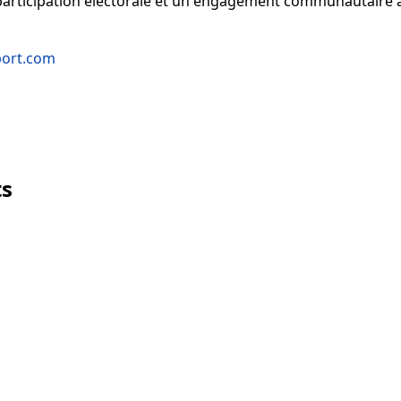
e participation électorale et un engagement communautaire ad
port.com
ts