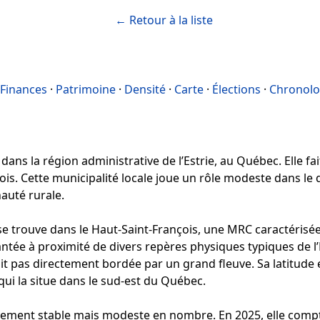
← Retour à la liste
Finances
·
Patrimoine
·
Densité
·
Carte
·
Élections
·
Chronolo
ans la région administrative de l’Estrie, au Québec. Elle fai
is. Cette municipalité locale joue un rôle modeste dans le
auté rurale.
e trouve dans le Haut-Saint-François, une MRC caractérisée 
ntée à proximité de divers repères physiques typiques de l’E
t pas directement bordée par un grand fleuve. Sa latitude 
qui la situe dans le sud-est du Québec.
vement stable mais modeste en nombre. En 2025, elle compt