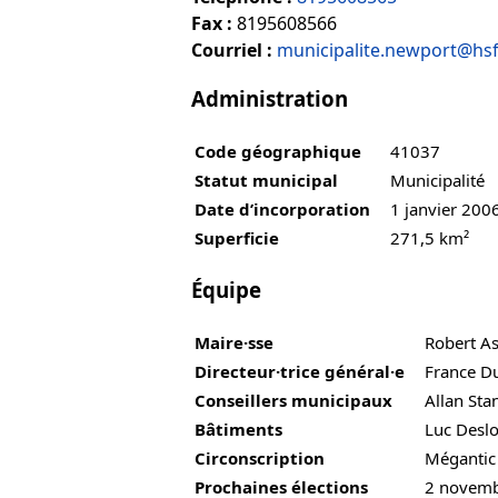
Fax :
8195608566
Courriel :
municipalite.newport@hsf
Administration
Code géographique
41037
Statut municipal
Municipalité
Date d’incorporation
1 janvier 200
Superficie
271,5 km²
Équipe
Maire·sse
Robert As
Directeur·trice général·e
France D
Conseillers municipaux
Allan Sta
Bâtiments
Luc Desl
Circonscription
Mégantic
Prochaines élections
2 novem