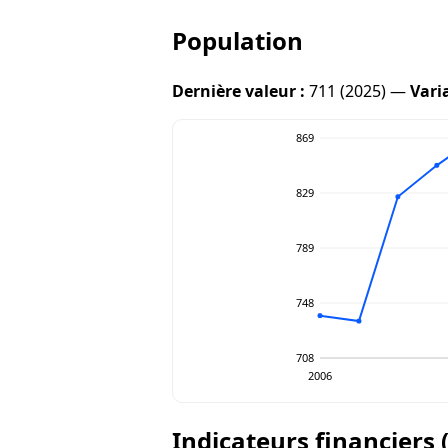
Population
Dernière valeur :
711 (2025) —
Vari
869
829
789
748
708
2006
Indicateurs financiers 