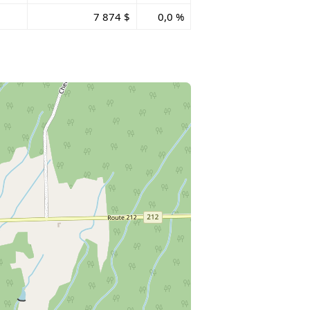
7 874 $
0,0 %