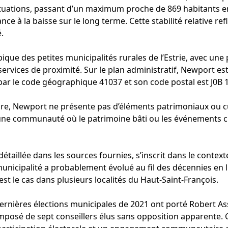
ctuations, passant d’un maximum proche de 869 habitants e
e à la baisse sur le long terme. Cette stabilité relative refl
.
ique des petites municipalités rurales de l’Estrie, avec u
e services de proximité. Sur le plan administratif, Newport es
ée par le code géographique 41037 et son code postal est J0B
ure, Newport ne présente pas d’éléments patrimoniaux ou c
une communauté où le patrimoine bâti ou les événements c
étaillée dans les sources fournies, s’inscrit dans le context
unicipalité a probablement évolué au fil des décennies en lie
st le cas dans plusieurs localités du Haut-Saint-François.
 dernières élections municipales de 2021 ont porté Robert Ass
omposé de sept conseillers élus sans opposition apparente.