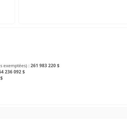
es exemptées) :
261 983 220 $
64 236 092 $
 $