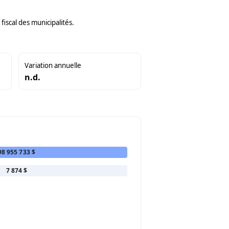
iscal des municipalités.
Variation annuelle
n.d.
98 955 733 $
7 874 $