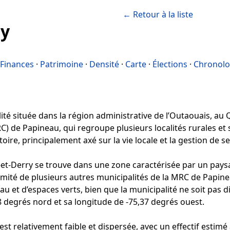
← Retour à la liste
ry
Finances
·
Patrimoine
·
Densité
·
Carte
·
Élections
·
Chronolo
é située dans la région administrative de l’Outaouais, au Qu
) de Papineau, qui regroupe plusieurs localités rurales et 
oire, principalement axé sur la vie locale et la gestion de s
et-Derry se trouve dans une zone caractérisée par un paysa
oximité de plusieurs autres municipalités de la MRC de Pap
au et d’espaces verts, bien que la municipalité ne soit pas
78 degrés nord et sa longitude de -75,37 degrés ouest.
st relativement faible et dispersée, avec un effectif estimé