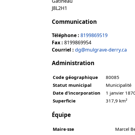
Gatineau
J8L2H1
Communication
Téléphone :
8199869519
Fax :
8199869954
Courriel :
dg@mulgrave-derry.ca
Administration
Code géographique
80085
Statut municipal
Municipalité
Date d’incorporation
1 janvier 187
Superficie
317,9 km²
Équipe
Maire·sse
Marcel B