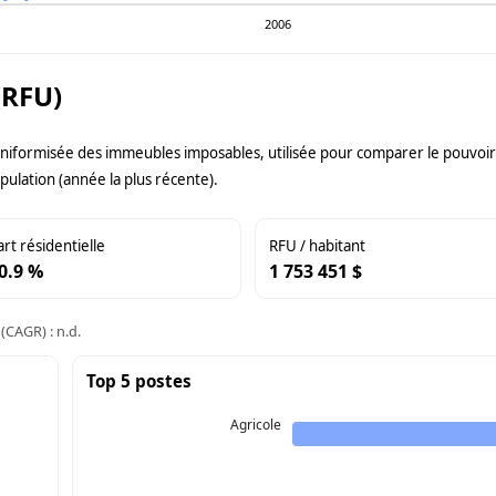
2006
(RFU)
uniformisée des immeubles imposables, utilisée pour comparer le pouvoir f
pulation (année la plus récente).
art résidentielle
RFU / habitant
0.9 %
1 753 451 $
(CAGR) : n.d.
Top 5 postes
Agricole