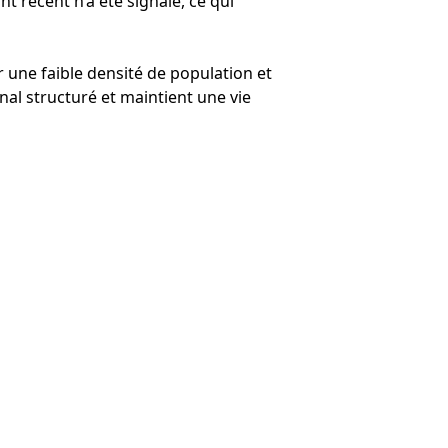
t récent n’a été signalé, ce qui
r une faible densité de population et
nal structuré et maintient une vie