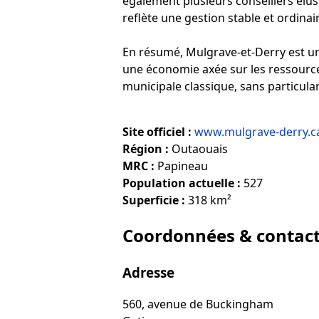
également plusieurs conseillers élus,
reflète une gestion stable et ordinai
En résumé, Mulgrave-et-Derry est une
une économie axée sur les ressources 
municipale classique, sans particula
Site officiel :
www.mulgrave-derry.c
Région :
Outaouais
MRC :
Papineau
Population actuelle :
527
Superficie :
318 km²
Coordonnées & contac
Adresse
560, avenue de Buckingham