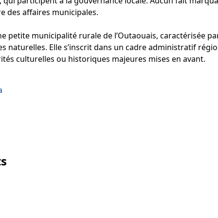
 qui participent à la gouvernance locale. Aucun fait marquan
re des affaires municipales.
 petite municipalité rurale de l’Outaouais, caractérisée pa
naturelles. Elle s’inscrit dans un cadre administratif régio
rités culturelles ou historiques majeures mises en avant.
a
ts