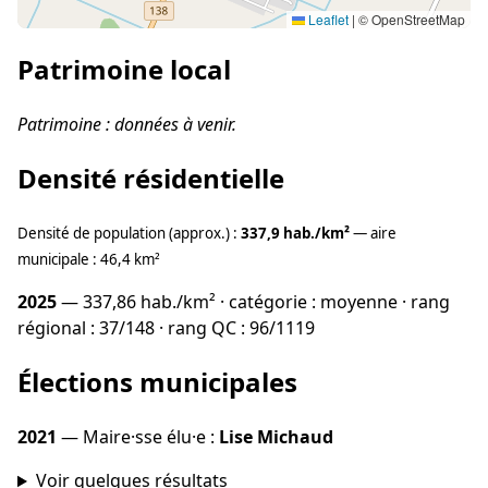
Leaflet
|
© OpenStreetMap
Patrimoine local
Patrimoine : données à venir.
Densité résidentielle
Densité de population (approx.) :
337,9 hab./km²
— aire
municipale : 46,4 km²
2025
— 337,86 hab./km² · catégorie : moyenne · rang
régional : 37/148 · rang QC : 96/1119
Élections municipales
2021
— Maire·sse élu·e :
Lise Michaud
Voir quelques résultats