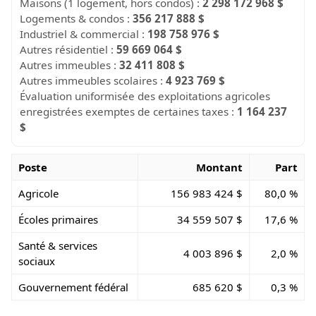
Maisons (1 logement, hors condos) :
2 298 172 968 $
Logements & condos :
356 217 888 $
Industriel & commercial :
198 758 976 $
Autres résidentiel :
59 669 064 $
Autres immeubles :
32 411 808 $
Autres immeubles scolaires :
4 923 769 $
Évaluation uniformisée des exploitations agricoles
enregistrées exemptes de certaines taxes :
1 164 237
$
Poste
Montant
Part
Agricole
156 983 424 $
80,0 %
Écoles primaires
34 559 507 $
17,6 %
Santé & services
4 003 896 $
2,0 %
sociaux
Gouvernement fédéral
685 620 $
0,3 %