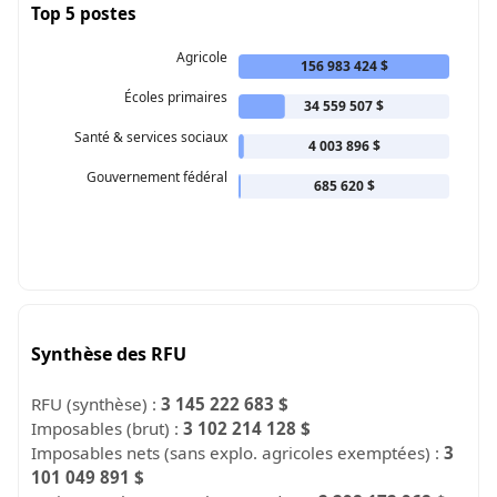
Top 5 postes
Agricole
156 983 424 $
Écoles primaires
34 559 507 $
Santé & services sociaux
4 003 896 $
Gouvernement fédéral
685 620 $
Synthèse des RFU
RFU (synthèse) :
3 145 222 683 $
Imposables (brut) :
3 102 214 128 $
Imposables nets (sans explo. agricoles exemptées) :
3
101 049 891 $