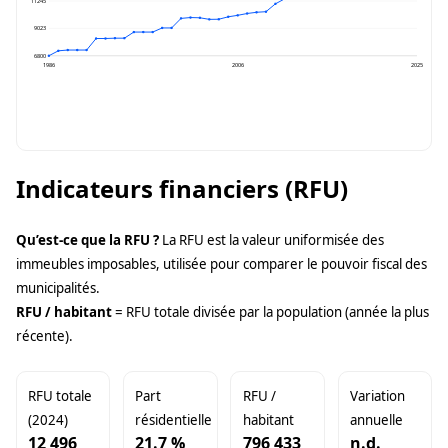
11245
9023
6800
1986
2006
2025
Indicateurs financiers (RFU)
Qu’est-ce que la RFU ?
La RFU est la valeur uniformisée des
immeubles imposables, utilisée pour comparer le pouvoir fiscal des
municipalités.
RFU / habitant
= RFU totale divisée par la population (année la plus
récente).
RFU totale
Part
RFU /
Variation
(2024)
résidentielle
habitant
annuelle
12 496
21.7 %
796 433
n.d.