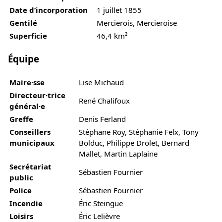
Date d’incorporation
1 juillet 1855
Gentilé
Mercierois, Mercieroise
Superficie
46,4 km²
Équipe
Maire·sse
Lise Michaud
Directeur·trice
René Chalifoux
général·e
Greffe
Denis Ferland
Conseillers
Stéphane Roy, Stéphanie Felx, Tony
municipaux
Bolduc, Philippe Drolet, Bernard
Mallet, Martin Laplaine
Secrétariat
Sébastien Fournier
public
Police
Sébastien Fournier
Incendie
Éric Steingue
Loisirs
Éric Lelièvre