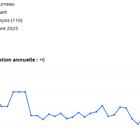
ourneau
ant
nçois (110)
bre 2025
ation annuelle :
+6