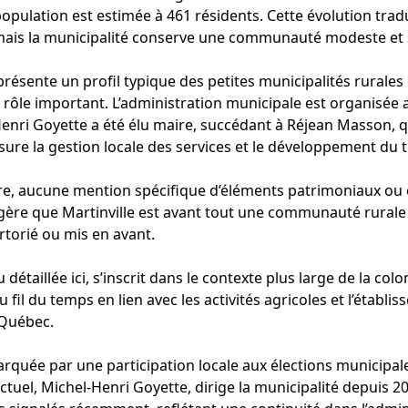
 population est estimée à 461 résidents. Cette évolution tra
, mais la municipalité conserve une communauté modeste et
ésente un profil typique des petites municipalités rurales de 
n rôle important. L’administration municipale est organisée 
Henri Goyette a été élu maire, succédant à Réjean Masson, q
sure la gestion locale des services et le développement du te
re, aucune mention spécifique d’éléments patrimoniaux ou c
gère que Martinville est avant tout une communauté rurale 
rtorié ou mis en avant.
u détaillée ici, s’inscrit dans le contexte plus large de la c
 au fil du temps en lien avec les activités agricoles et l’ét
 Québec.
marquée par une participation locale aux élections municipa
actuel, Michel-Henri Goyette, dirige la municipalité depuis 2