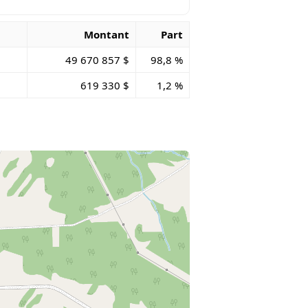
Montant
Part
49 670 857 $
98,8 %
619 330 $
1,2 %