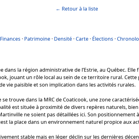
← Retour à la liste
Finances
·
Patrimoine
·
Densité
·
Carte
·
Élections
·
Chronolo
e dans la région administrative de l’Estrie, au Québec. Elle f
k, jouant un rôle local au sein de ce territoire rural. Cett
vie paisible et son implication dans les activités rurales.
e se trouve dans la MRC de Coaticook, une zone caractérisé
ipalité est située à proximité de divers repères naturels, bie
Martinville ne soient pas détaillées ici. Son positionnement
est la place dans un environnement naturel propice aux activ
tivement stable mais en léger déclin sur les dernières décen