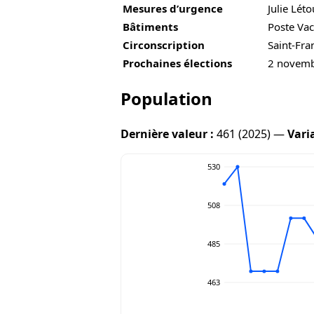
Mesures d’urgence
Julie Lét
Bâtiments
Poste Vac
Circonscription
Saint-Fra
Prochaines élections
2 novem
Population
Dernière valeur :
461 (2025) —
Vari
530
508
485
463