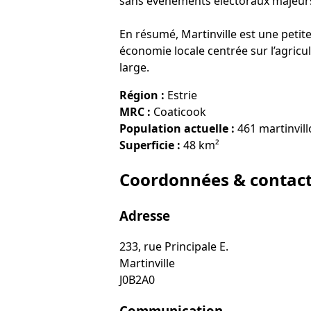
sans événements électoraux majeurs 
En résumé, Martinville est une petite
économie locale centrée sur l’agric
large.
Région :
Estrie
MRC :
Coaticook
Population actuelle :
461 martinvillo
Superficie :
48 km²
Coordonnées & contac
Adresse
233, rue Principale E.
Martinville
J0B2A0
Communication