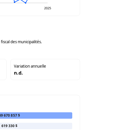
2025
iscal des municipalités.
Variation annuelle
n.d.
49 670 857 $
619 330 $