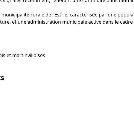
signalés récemment, reflétant une continuité dans l’admin
 municipalité rurale de l’Estrie, caractérisée par une popul
ulture, et une administration municipale active dans le cad
is et martinvilloises
ts