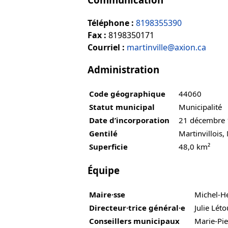
Téléphone :
8198355390
Fax :
8198350171
Courriel :
martinville@axion.ca
Administration
Code géographique
44060
Statut municipal
Municipalité
Date d’incorporation
21 décembre
Gentilé
Martinvillois,
Superficie
48,0 km²
Équipe
Maire·sse
Michel-H
Directeur·trice général·e
Julie Lét
Conseillers municipaux
Marie-Pie