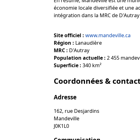
En résumé, Mandeville est une muni
économie locale diversifiée et une a
intégration dans la MRC de D'Autray
Site officiel :
www.mandeville.ca
Région :
Lanaudière
MRC :
D'Autray
Population actuelle :
2 455 mandevil
Superficie :
340 km²
Coordonnées & contac
Adresse
162, rue Desjardins
Mandeville
J0K1L0
Communication