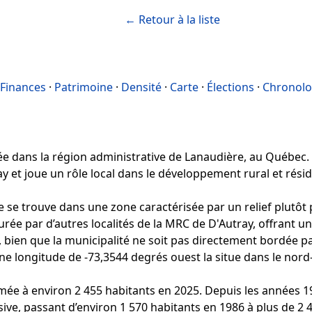
← Retour à la liste
Finances
·
Patrimoine
·
Densité
·
Carte
·
Élections
·
Chronolo
e dans la région administrative de Lanaudière, au Québec. El
 et joue un rôle local dans le développement rural et réside
 se trouve dans une zone caractérisée par un relief plutôt 
urée par d’autres localités de la MRC de D'Autray, offrant u
, bien que la municipalité ne soit pas directement bordée p
ne longitude de -73,3544 degrés ouest la situe dans le nor
mée à environ 2 455 habitants en 2025. Depuis les années 1
e, passant d’environ 1 570 habitants en 1986 à plus de 2 4