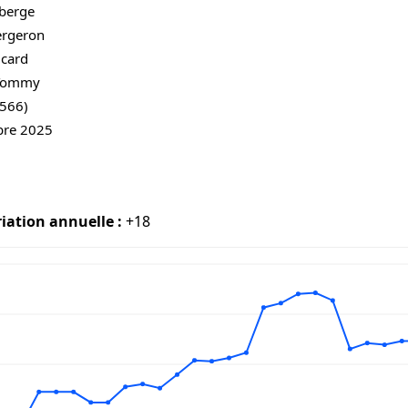
berge
ergeron
icard
Tommy
(566)
bre 2025
iation annuelle :
+18