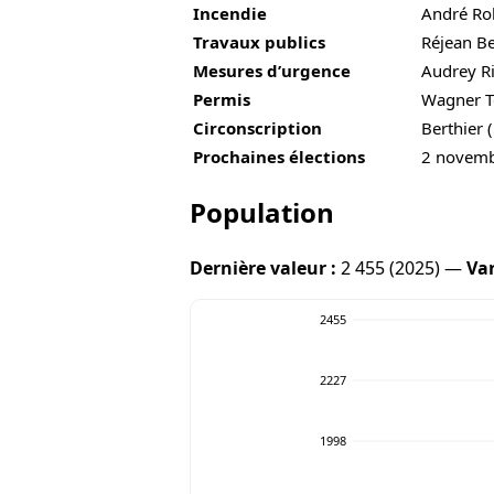
Incendie
André Ro
Travaux publics
Réjean B
Mesures d’urgence
Audrey R
Permis
Wagner 
Circonscription
Berthier 
Prochaines élections
2 novem
Population
Dernière valeur :
2 455 (2025) —
Var
2455
2227
1998