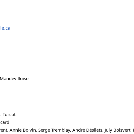
le.ca
 Mandevilloise
. Turcot
icard
ent, Annie Boivin, Serge Tremblay, André Désilets, July Boisvert