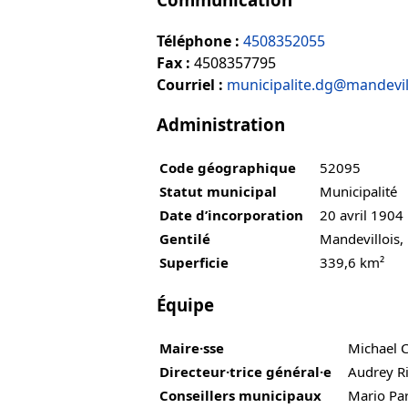
Téléphone :
4508352055
Fax :
4508357795
Courriel :
municipalite.dg@mandevil
Administration
Code géographique
52095
Statut municipal
Municipalité
Date d’incorporation
20 avril 1904
Gentilé
Mandevillois,
Superficie
339,6 km²
Équipe
Maire·sse
Michael C
Directeur·trice général·e
Audrey R
Conseillers municipaux
Mario Par