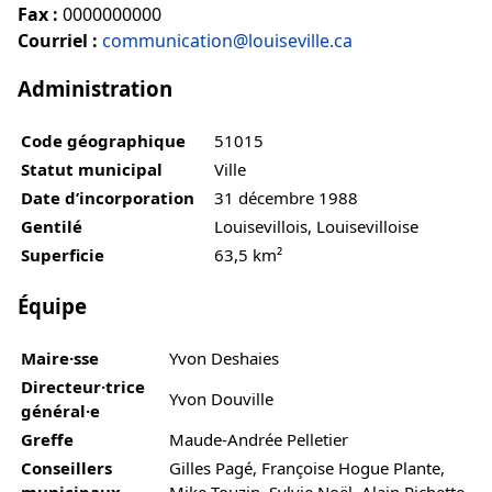
Fax :
0000000000
Courriel :
communication@louiseville.ca
Administration
Code géographique
51015
Statut municipal
Ville
Date d’incorporation
31 décembre 1988
Gentilé
Louisevillois, Louisevilloise
Superficie
63,5 km²
Équipe
Maire·sse
Yvon Deshaies
Directeur·trice
Yvon Douville
général·e
Greffe
Maude-Andrée Pelletier
Conseillers
Gilles Pagé, Françoise Hogue Plante,
municipaux
Mike Touzin, Sylvie Noël, Alain Pichette,