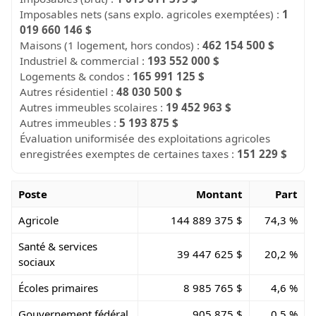
Imposables nets (sans explo. agricoles exemptées) :
1
019 660 146 $
Maisons (1 logement, hors condos) :
462 154 500 $
Industriel & commercial :
193 552 000 $
Logements & condos :
165 991 125 $
Autres résidentiel :
48 030 500 $
Autres immeubles scolaires :
19 452 963 $
Autres immeubles :
5 193 875 $
Évaluation uniformisée des exploitations agricoles
enregistrées exemptes de certaines taxes :
151 229 $
Poste
Montant
Part
Agricole
144 889 375 $
74,3 %
Santé & services
39 447 625 $
20,2 %
sociaux
Écoles primaires
8 985 765 $
4,6 %
Gouvernement fédéral
905 875 $
0,5 %