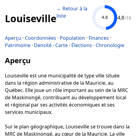
← Retour à la
Louiseville
liste
4,8
4.8
/10
Aperçu
·
Coordonnées
·
Population
·
Finances
·
Patrimoine
·
Densité
·
Carte
·
Élections
·
Chronologie
Aperçu
Louiseville est une municipalité de type ville située
dans la région administrative de la Mauricie, au
Québec. Elle joue un rôle important au sein de la MRC
de Maskinongé, contribuant au développement local
et régional par ses activités économiques et ses
services municipaux.
Sur le plan géographique, Louiseville se trouve dans la
MRC de Maskinongé, au cœur de la Mauricie. La ville