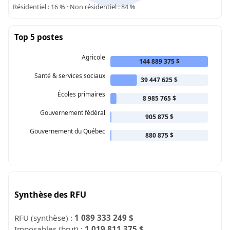
Résidentiel : 16 % · Non résidentiel : 84 %
Top 5 postes
Agricole
144 889 375 $
Santé & services sociaux
39 447 625 $
Écoles primaires
8 985 765 $
Gouvernement fédéral
905 875 $
Gouvernement du Québec
880 875 $
Synthèse des RFU
RFU (synthèse) :
1 089 333 249 $
Imposables (brut) :
1 019 811 375 $