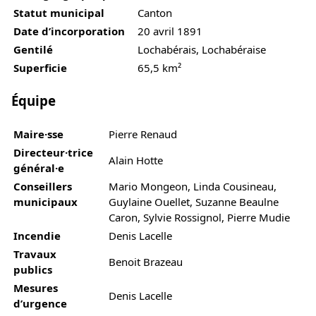
Statut municipal
Canton
Date d’incorporation
20 avril 1891
Gentilé
Lochabérais, Lochabéraise
Superficie
65,5 km²
Équipe
Maire·sse
Pierre Renaud
Directeur·trice
Alain Hotte
général·e
Conseillers
Mario Mongeon, Linda Cousineau,
municipaux
Guylaine Ouellet, Suzanne Beaulne
Caron, Sylvie Rossignol, Pierre Mudie
Incendie
Denis Lacelle
Travaux
Benoit Brazeau
publics
Mesures
Denis Lacelle
d’urgence