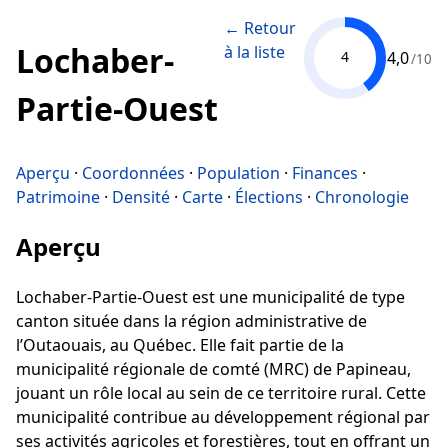
← Retour
Lochaber-
à la liste
4,0
4
/10
Partie-Ouest
Aperçu
·
Coordonnées
·
Population
·
Finances
·
Patrimoine
·
Densité
·
Carte
·
Élections
·
Chronologie
Aperçu
Lochaber-Partie-Ouest est une municipalité de type
canton située dans la région administrative de
l’Outaouais, au Québec. Elle fait partie de la
municipalité régionale de comté (MRC) de Papineau,
jouant un rôle local au sein de ce territoire rural. Cette
municipalité contribue au développement régional par
ses activités agricoles et forestières, tout en offrant un