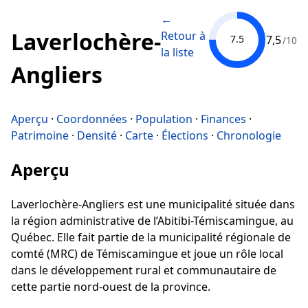
←
Laverlochère-
Retour à
7,5
7.5
/10
la liste
Angliers
Aperçu
·
Coordonnées
·
Population
·
Finances
·
Patrimoine
·
Densité
·
Carte
·
Élections
·
Chronologie
Aperçu
Laverlochère-Angliers est une municipalité située dans
la région administrative de l’Abitibi-Témiscamingue, au
Québec. Elle fait partie de la municipalité régionale de
comté (MRC) de Témiscamingue et joue un rôle local
dans le développement rural et communautaire de
cette partie nord-ouest de la province.