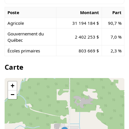
Poste
Montant
Part
Agricole
31 194 184 $
90,7 %
Gouvernement du
2 402 253 $
7,0 %
Québec
Écoles primaires
803 669 $
2,3 %
Carte
+
−