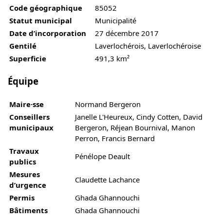
Code géographique
85052
Statut municipal
Municipalité
Date d’incorporation
27 décembre 2017
Gentilé
Laverlochérois, Laverlochéroise
Superficie
491,3 km²
Équipe
Maire·sse
Normand Bergeron
Conseillers
Janelle L'Heureux, Cindy Cotten, David
municipaux
Bergeron, Réjean Bournival, Manon
Perron, Francis Bernard
Travaux
Pénélope Deault
publics
Mesures
Claudette Lachance
d’urgence
Permis
Ghada Ghannouchi
Bâtiments
Ghada Ghannouchi