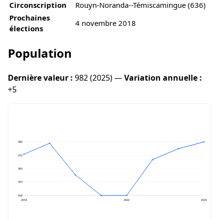
Circonscription
Rouyn-Noranda--Témiscamingue (636)
Prochaines
4 novembre 2018
élections
Population
Dernière valeur :
982 (2025) —
Variation annuelle :
+5
982
972
963
953
943
2018
2022
2025