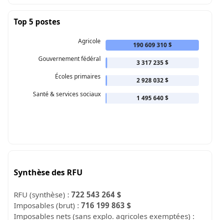
Top 5 postes
Agricole
190 609 310 $
Gouvernement fédéral
3 317 235 $
Écoles primaires
2 928 032 $
Santé & services sociaux
1 495 640 $
Synthèse des RFU
RFU (synthèse) :
722 543 264 $
Imposables (brut) :
716 199 863 $
Imposables nets (sans explo. agricoles exemptées) :