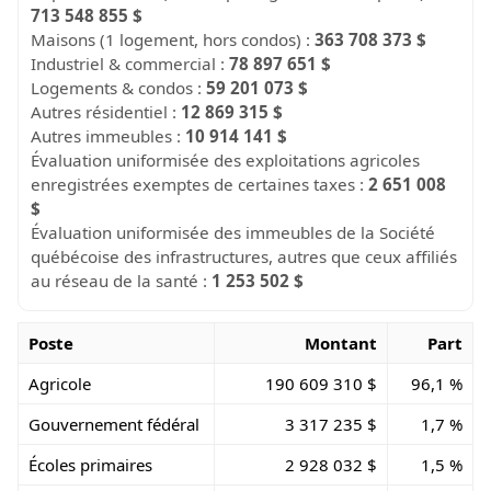
713 548 855 $
Maisons (1 logement, hors condos) :
363 708 373 $
Industriel & commercial :
78 897 651 $
Logements & condos :
59 201 073 $
Autres résidentiel :
12 869 315 $
Autres immeubles :
10 914 141 $
Évaluation uniformisée des exploitations agricoles
enregistrées exemptes de certaines taxes :
2 651 008
$
Évaluation uniformisée des immeubles de la Société
québécoise des infrastructures, autres que ceux affiliés
au réseau de la santé :
1 253 502 $
Poste
Montant
Part
Agricole
190 609 310 $
96,1 %
Gouvernement fédéral
3 317 235 $
1,7 %
Écoles primaires
2 928 032 $
1,5 %