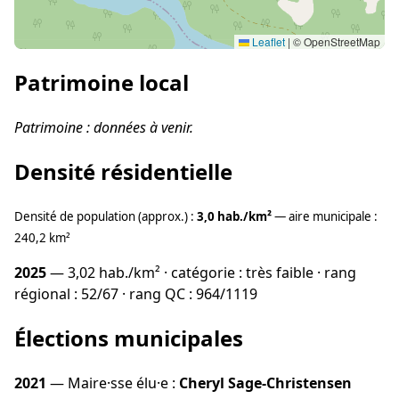
Leaflet
|
© OpenStreetMap
Patrimoine local
Patrimoine : données à venir.
Densité résidentielle
Densité de population (approx.) :
3,0 hab./km²
— aire municipale :
240,2 km²
2025
— 3,02 hab./km² · catégorie : très faible · rang
régional : 52/67 · rang QC : 964/1119
Élections municipales
2021
— Maire·sse élu·e :
Cheryl Sage-Christensen