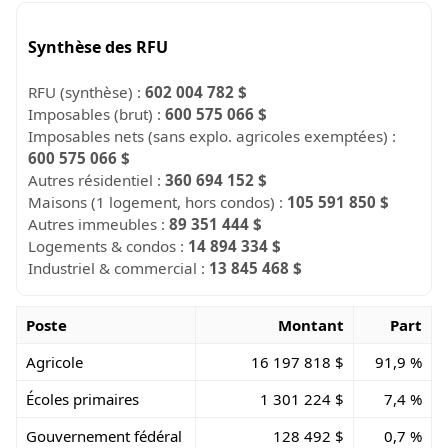
Synthèse des RFU
RFU (synthèse) :
602 004 782 $
Imposables (brut) :
600 575 066 $
Imposables nets (sans explo. agricoles exemptées) :
600 575 066 $
Autres résidentiel :
360 694 152 $
Maisons (1 logement, hors condos) :
105 591 850 $
Autres immeubles :
89 351 444 $
Logements & condos :
14 894 334 $
Industriel & commercial :
13 845 468 $
Poste
Montant
Part
Agricole
16 197 818 $
91,9 %
Écoles primaires
1 301 224 $
7,4 %
Gouvernement fédéral
128 492 $
0,7 %