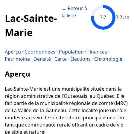
← Retour à
Lac-Sainte-
la liste
7,7
7.7
/10
Marie
Aperçu
·
Coordonnées
·
Population
·
Finances
·
Patrimoine
·
Densité
·
Carte
·
Élections
·
Chronologie
Aperçu
Lac-Sainte-Marie est une municipalité située dans la
région administrative de l’Outaouais, au Québec. Elle
fait partie de la municipalité régionale de comté (MRC)
de La Vallée-de-la-Gatineau. Cette localité joue un rôle
modeste au sein de son territoire, principalement en
tant que communauté rurale offrant un cadre de vie
paisible et naturel.