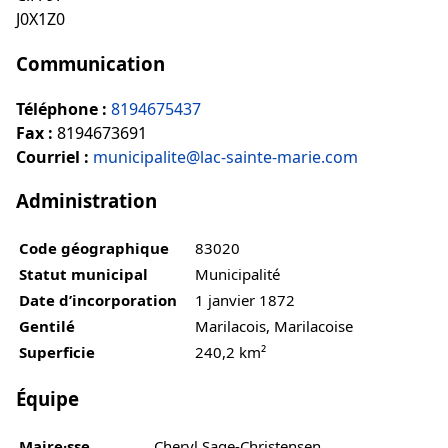
J0X1Z0
Communication
Téléphone :
8194675437
Fax :
8194673691
Courriel :
municipalite@lac-sainte-marie.com
Administration
Code géographique
83020
Statut municipal
Municipalité
Date d’incorporation
1 janvier 1872
Gentilé
Marilacois, Marilacoise
Superficie
240,2 km²
Équipe
Maire·sse
Cheryl Sage-Christensen