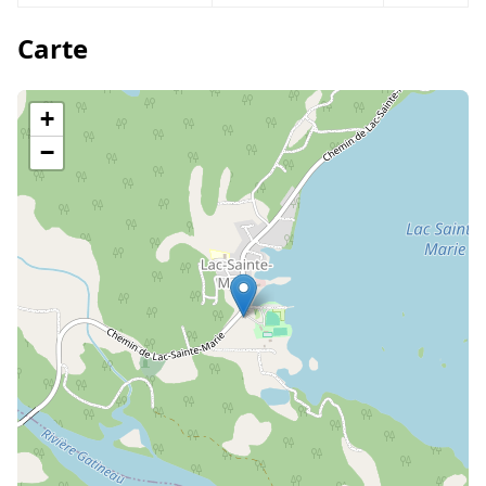
Carte
+
−