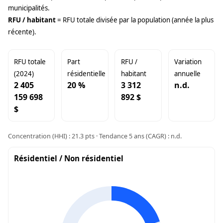
municipalités.
RFU / habitant
= RFU totale divisée par la population (année la plus
récente).
RFU totale
Part
RFU /
Variation
(2024)
résidentielle
habitant
annuelle
2 405
20 %
3 312
n.d.
159 698
892 $
$
Concentration (HHI) : 21.3 pts · Tendance 5 ans (CAGR) : n.d.
Résidentiel / Non résidentiel