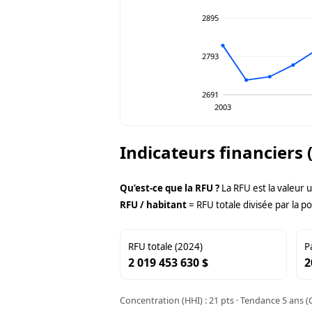
2895
2793
2691
2003
Indicateurs financiers 
Qu’est-ce que la RFU ?
La RFU est la valeur 
RFU / habitant
= RFU totale divisée par la po
RFU totale (2024)
P
2 019 453 630 $
2
Concentration (HHI) : 21 pts · Tendance 5 ans (C