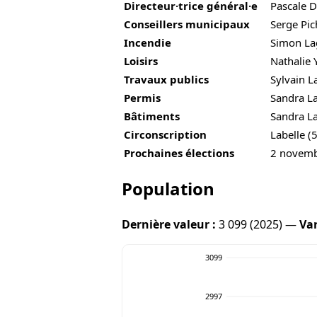
Directeur·trice général·e
Pascale 
Conseillers municipaux
Serge Pic
Incendie
Simon La
Loisirs
Nathalie
Travaux publics
Sylvain L
Permis
Sandra L
Bâtiments
Sandra L
Circonscription
Labelle (
Prochaines élections
2 novem
Population
Dernière valeur :
3 099 (2025) —
Var
3099
2997