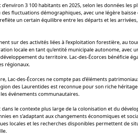
 d’environ 3 100 habitants en 2025, selon les données les p
u des fluctuations démographiques, avec une légère baisse e
flète un certain équilibre entre les départs et les arrivées, a
nt sur des activités liées à l’exploitation forestière, au to
ation locale en tant qu’entité municipale autonome, avec u
u développement du territoire. Lac-des-Écorces bénéficie é
es régionaux.
ure, Lac-des-Écorces ne compte pas d’éléments patrimoniaux 
égion des Laurentides est reconnue pour son riche héritage n
s et les événements communautaires.
it dans le contexte plus large de la colonisation et du déve
cennies en s’adaptant aux changements économiques et soci
iques locales et les recherches disponibles permettent de s
le.