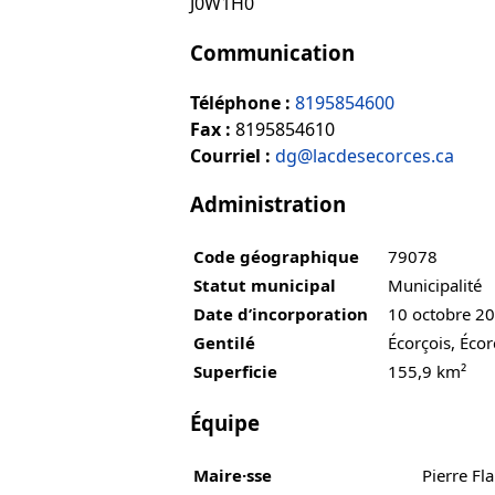
J0W1H0
Communication
Téléphone :
8195854600
Fax :
8195854610
Courriel :
dg@lacdesecorces.ca
Administration
Code géographique
79078
Statut municipal
Municipalité
Date d’incorporation
10 octobre 2
Gentilé
Écorçois, Écor
Superficie
155,9 km²
Équipe
Maire·sse
Pierre F