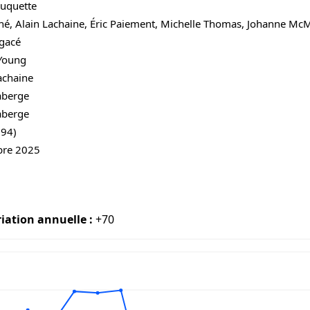
Duquette
hé, Alain Lachaine, Éric Paiement, Michelle Thomas, Johanne McM
gacé
 Young
achaine
aberge
aberge
594)
bre 2025
iation annuelle :
+70