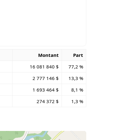
Montant
Part
16 081 840 $
77,2 %
2 777 146 $
13,3 %
1 693 464 $
8,1 %
274 372 $
1,3 %