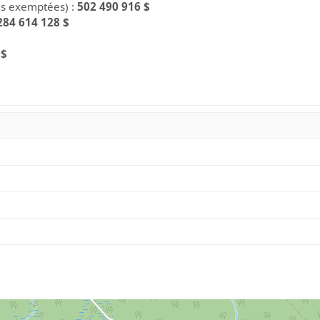
es exemptées) :
502 490 916 $
284 614 128 $
 $