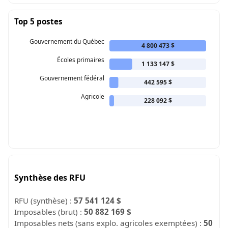
Top 5 postes
Gouvernement du Québec
4 800 473 $
Écoles primaires
1 133 147 $
Gouvernement fédéral
442 595 $
Agricole
228 092 $
Synthèse des RFU
RFU (synthèse) :
57 541 124 $
Imposables (brut) :
50 882 169 $
Imposables nets (sans explo. agricoles exemptées) :
50