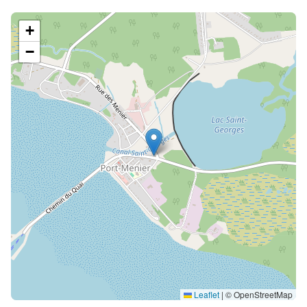
+
−
Leaflet
|
© OpenStreetMap