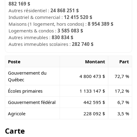
882 169 $
Autres résidentiel :
24 868 251 $
Industriel & commercial :
12 415 520 $
Maisons (1 logement, hors condos) :
8 954 389 $
Logements & condos :
3 585 083 $
Autres immeubles :
830 834 $
Autres immeubles scolaires :
282 740 $
Poste
Montant
Part
Gouvernement du
4 800 473 $
72,7 %
Québec
Écoles primaires
1 133 147 $
17,2 %
Gouvernement fédéral
442 595 $
6,7 %
Agricole
228 092 $
3,5 %
Carte