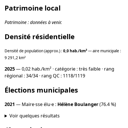
Patrimoine local
Patrimoine : données à venir.
Densité résidentielle
Densité de population (approx.) :
0,0 hab./km²
— aire municipale :
9 291,2 km²
2025
— 0,02 hab./km² · catégorie : très faible · rang
régional : 34/34 · rang QC : 1118/1119
Élections municipales
2021
— Maire·sse élu·e :
Hélène Boulanger
(76.4 %)
Voir quelques résultats