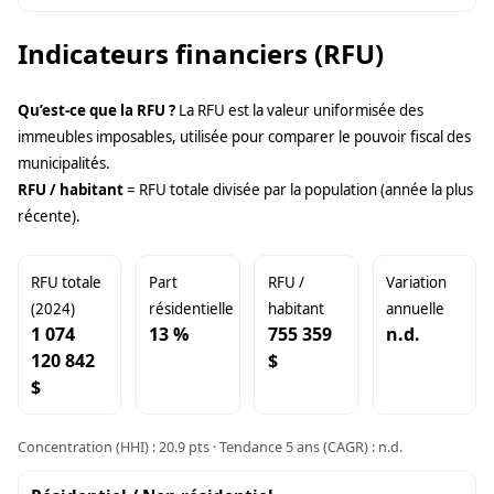
Indicateurs financiers (RFU)
Qu’est-ce que la RFU ?
La RFU est la valeur uniformisée des
immeubles imposables, utilisée pour comparer le pouvoir fiscal des
municipalités.
RFU / habitant
= RFU totale divisée par la population (année la plus
récente).
RFU totale
Part
RFU /
Variation
(2024)
résidentielle
habitant
annuelle
1 074
13 %
755 359
n.d.
120 842
$
$
Concentration (HHI) : 20.9 pts · Tendance 5 ans (CAGR) : n.d.