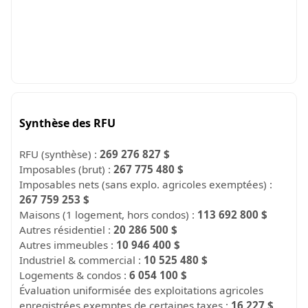
Synthèse des RFU
RFU (synthèse) :
269 276 827 $
Imposables (brut) :
267 775 480 $
Imposables nets (sans explo. agricoles exemptées) :
267 759 253 $
Maisons (1 logement, hors condos) :
113 692 800 $
Autres résidentiel :
20 286 500 $
Autres immeubles :
10 946 400 $
Industriel & commercial :
10 525 480 $
Logements & condos :
6 054 100 $
Évaluation uniformisée des exploitations agricoles
enregistrées exemptes de certaines taxes :
16 227 $