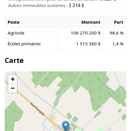
Autres immeubles scolaires :
2 214 $
Poste
Montant
Part
Agricole
106 270 200 $
98,6 %
Écoles primaires
1 515 360 $
1,4 %
Carte
+
−