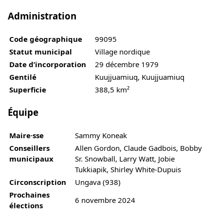
Administration
Code géographique
99095
Statut municipal
Village nordique
Date d’incorporation
29 décembre 1979
Gentilé
Kuujjuamiuq, Kuujjuamiuq
Superficie
388,5 km²
Équipe
Maire·sse
Sammy Koneak
Conseillers
Allen Gordon, Claude Gadbois, Bobby
municipaux
Sr. Snowball, Larry Watt, Jobie
Tukkiapik, Shirley White-Dupuis
Circonscription
Ungava (938)
Prochaines
6 novembre 2024
élections