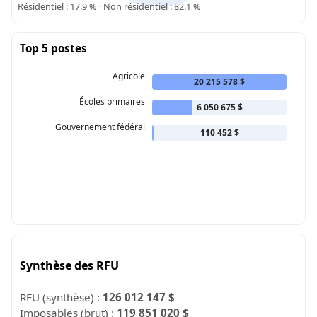
Résidentiel : 17.9 % · Non résidentiel : 82.1 %
Top 5 postes
Agricole
20 215 578 $
Écoles primaires
6 050 675 $
Gouvernement fédéral
110 452 $
Synthèse des RFU
RFU (synthèse) :
126 012 147 $
Imposables (brut) :
119 851 020 $