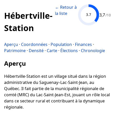
← Retour à
Hébertville-
la liste
3,7
3.7
/10
Station
Aperçu
·
Coordonnées
·
Population
·
Finances
·
Patrimoine
·
Densité
·
Carte
·
Élections
·
Chronologie
Aperçu
Hébertville-Station est un village situé dans la région
administrative du Saguenay–Lac-Saint-Jean, au
Québec. Il fait partie de la municipalité régionale de
comté (MRC) du Lac-Saint-Jean-Est, jouant un rôle local
dans ce secteur rural et contribuant à la dynamique
régionale.