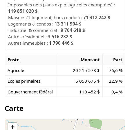
Imposables nets (sans explo. agricoles exemptées) :
119 851 020 $
Maisons (1 logement, hors condos) :
71 312 242 $
Logements & condos :
13 311 904 $
Industriel & commercial :
9 704 618 $
Autres résidentiel :
3 516 232 $
Autres immeubles :
1 790 446 $
Poste
Montant
Part
Agricole
20 215 578 $
76,6 %
Écoles primaires
6 050 675 $
22,9 %
Gouvernement fédéral
110 452 $
0,4 %
Carte
+