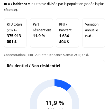
RFU / habitant
= RFU totale divisée par la population (année la plus
récente).
RFU totale
Part
RFU /
Variation
(2024)
résidentielle
habitant
annuelle
375 913
11.9 %
1 634
n.d.
001 $
404 $
Concentration (HHI) : 20.1 pts · Tendance 5 ans (CAGR) : n.d.
Résidentiel / Non résidentiel
11,9 %