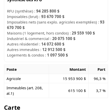
RFU (synthèse) :
94 285 800 $
Imposables (brut) :
93 670 700 $
Imposables nets (sans explo. agricoles exemptées) :
93
670 700 $
Maisons (1 logement, hors condos) :
29 559 100 $
Industriel & commercial :
20 075 100 $
Autres résidentiel :
14 072 600 $
Autres immeubles :
12 912 500 $
Logements & condos :
1 097 500 $
Poste
Montant
Part
Agricole
15 953 900 $
96,3 %
Immeubles (art. 208,
615 100 $
3,7 %
al.1)
Carte