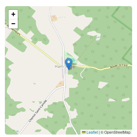
+
−
Leaflet
|
© OpenStreetMap