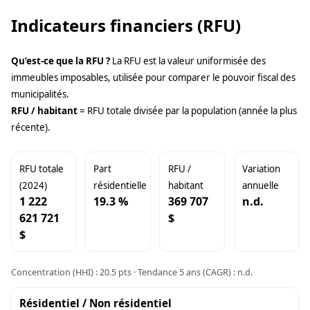
Indicateurs financiers (RFU)
Qu’est-ce que la RFU ?
La RFU est la valeur uniformisée des
immeubles imposables, utilisée pour comparer le pouvoir fiscal des
municipalités.
RFU / habitant
= RFU totale divisée par la population (année la plus
récente).
RFU totale
Part
RFU /
Variation
(2024)
résidentielle
habitant
annuelle
1 222
19.3 %
369 707
n.d.
621 721
$
$
Concentration (HHI) : 20.5 pts · Tendance 5 ans (CAGR) : n.d.
Résidentiel / Non résidentiel