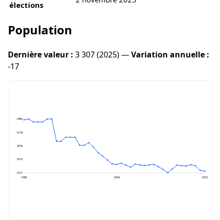
élections
Population
Dernière valeur :
3 307 (2025) —
Variation annuelle :
-17
4480
4178
3876
3573
3271
1986
2006
2025