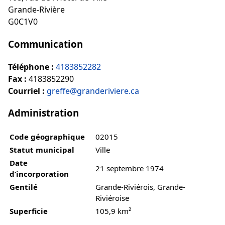
Grande-Rivière
G0C1V0
Communication
Téléphone :
4183852282
Fax :
4183852290
Courriel :
greffe@granderiviere.ca
Administration
Code géographique
02015
Statut municipal
Ville
Date
21 septembre 1974
d’incorporation
Gentilé
Grande-Riviérois, Grande-
Riviéroise
Superficie
105,9 km²