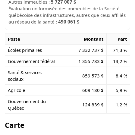
Autres immeubles :
5 727 007 $
Évaluation uniformisée des immeubles de la Société
québécoise des infrastructures, autres que ceux affiliés
au réseau de la santé :
490 061 $
Poste
Montant
Part
Écoles primaires
7 332 737 $
71,3 %
Gouvernement fédéral
1 355 783 $
13,2 %
Santé & services
859 573 $
8,4 %
sociaux
Agricole
609 180 $
5,9 %
Gouvernement du
124 839 $
1,2 %
Québec
Carte