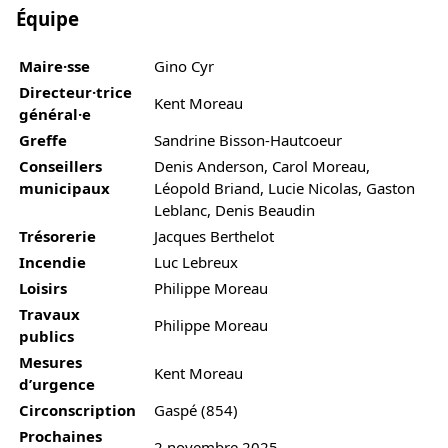
Équipe
Maire·sse
Gino Cyr
Directeur·trice
Kent Moreau
général·e
Greffe
Sandrine Bisson-Hautcoeur
Conseillers
Denis Anderson, Carol Moreau,
municipaux
Léopold Briand, Lucie Nicolas, Gaston
Leblanc, Denis Beaudin
Trésorerie
Jacques Berthelot
Incendie
Luc Lebreux
Loisirs
Philippe Moreau
Travaux
Philippe Moreau
publics
Mesures
Kent Moreau
d’urgence
Circonscription
Gaspé (854)
Prochaines
2 novembre 2025