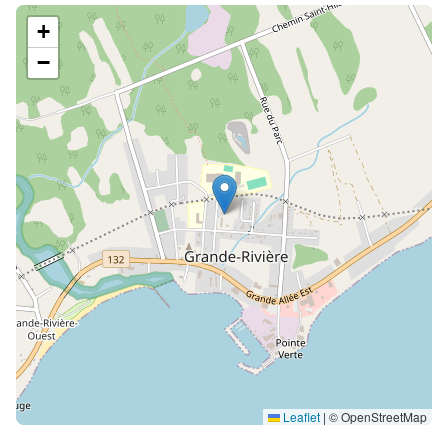
+
−
Leaflet
|
© OpenStreetMap