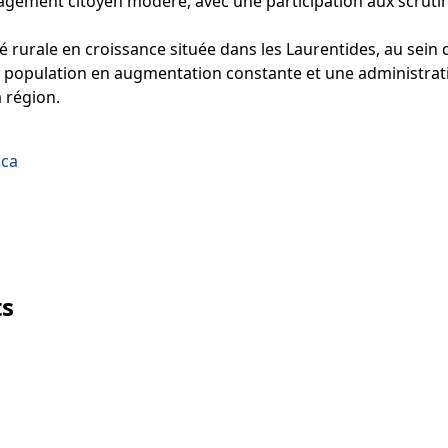
gement citoyen modéré, avec une participation aux scrutins
 rurale en croissance située dans les Laurentides, au sein d
 population en augmentation constante et une administratio
 région.
.ca
ts