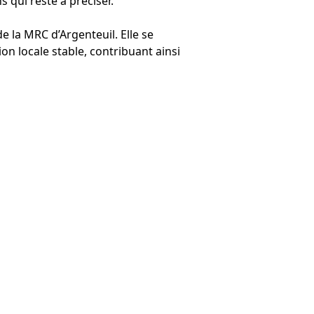
 qui reste à préciser.
e la MRC d’Argenteuil. Elle se
n locale stable, contribuant ainsi