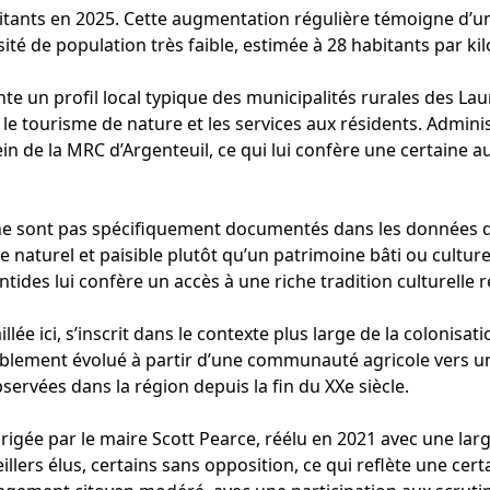
abitants en 2025. Cette augmentation régulière témoigne d’
sité de population très faible, estimée à 28 habitants par k
te un profil local typique des municipalités rurales des La
 le tourisme de nature et les services aux résidents. Admini
n de la MRC d’Argenteuil, ce qui lui confère une certaine 
 ne sont pas spécifiquement documentés dans les données d
ie naturel et paisible plutôt qu’un patrimoine bâti ou cultur
tides lui confère un accès à une riche tradition culturelle r
illée ici, s’inscrit dans le contexte plus large de la colonis
blement évolué à partir d’une communauté agricole vers une 
servées dans la région depuis la fin du XXe siècle.
rigée par le maire Scott Pearce, réélu en 2021 avec une larg
ers élus, certains sans opposition, ce qui reflète une certai