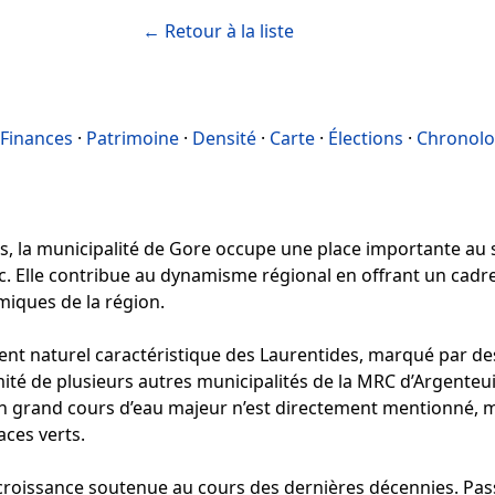
← Retour à la liste
Finances
·
Patrimoine
·
Densité
·
Carte
·
Élections
·
Chronolo
s, la municipalité de Gore occupe une place importante au s
 Elle contribue au dynamisme régional en offrant un cadre 
miques de la région.
t naturel caractéristique des Laurentides, marqué par des
mité de plusieurs autres municipalités de la MRC d’Argenteui
 grand cours d’eau majeur n’est directement mentionné, m
aces verts.
roissance soutenue au cours des dernières décennies. Pass