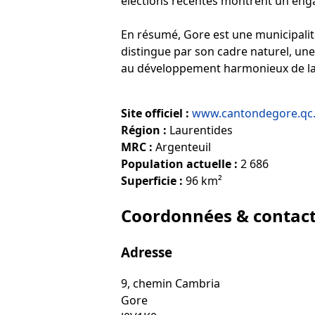
élections récentes montrent un enga
En résumé, Gore est une municipalité
distingue par son cadre naturel, une
au développement harmonieux de la
Site officiel :
www.cantondegore.qc
Région :
Laurentides
MRC :
Argenteuil
Population actuelle :
2 686
Superficie :
96 km²
Coordonnées & contac
Adresse
9, chemin Cambria
Gore