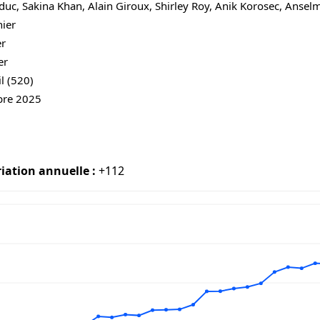
duc, Sakina Khan, Alain Giroux, Shirley Roy, Anik Korosec, Anse
ier
er
er
l (520)
bre 2025
iation annuelle :
+112