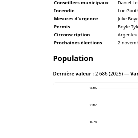
Conseillers municipaux
Daniel Le
Incendie
Luc Gauth
Mesures d’urgence
Julie Boy
Permis
Boyle Tyl
Circonscription
Argenteui
Prochaines élections
2 novem
Population
Dernière valeur :
2 686 (2025) —
Var
2686
2182
1678