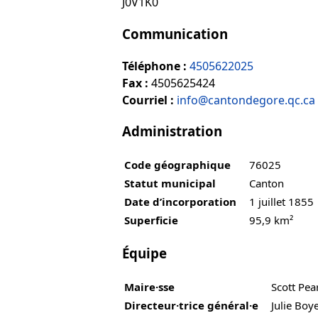
J0V1K0
Communication
Téléphone :
4505622025
Fax :
4505625424
Courriel :
info@cantondegore.qc.ca
Administration
Code géographique
76025
Statut municipal
Canton
Date d’incorporation
1 juillet 1855
Superficie
95,9 km²
Équipe
Maire·sse
Scott Pea
Directeur·trice général·e
Julie Boy