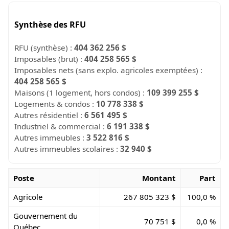
Synthèse des RFU
RFU (synthèse) :
404 362 256 $
Imposables (brut) :
404 258 565 $
Imposables nets (sans explo. agricoles exemptées) :
404 258 565 $
Maisons (1 logement, hors condos) :
109 399 255 $
Logements & condos :
10 778 338 $
Autres résidentiel :
6 561 495 $
Industriel & commercial :
6 191 338 $
Autres immeubles :
3 522 816 $
Autres immeubles scolaires :
32 940 $
Poste
Montant
Part
Agricole
267 805 323 $
100,0 %
Gouvernement du
70 751 $
0,0 %
Québec