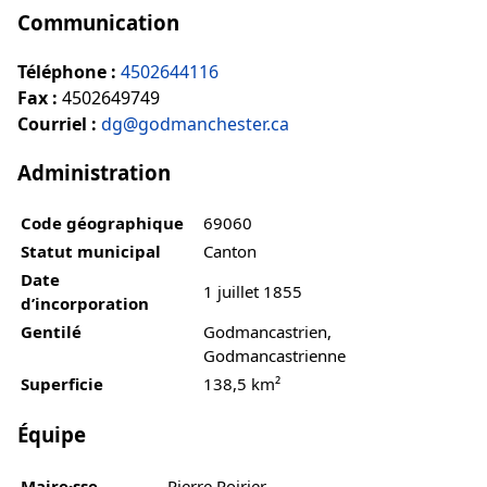
Communication
Téléphone :
4502644116
Fax :
4502649749
Courriel :
dg@godmanchester.ca
Administration
Code géographique
69060
Statut municipal
Canton
Date
1 juillet 1855
d’incorporation
Gentilé
Godmancastrien,
Godmancastrienne
Superficie
138,5 km²
Équipe
Maire·sse
Pierre Poirier