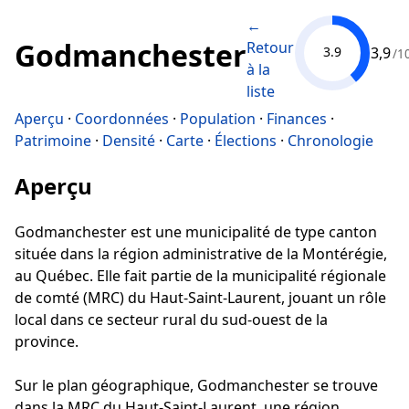
←
Godmanchester
Retour
3,9
3.9
/1
à la
liste
Aperçu
·
Coordonnées
·
Population
·
Finances
·
Patrimoine
·
Densité
·
Carte
·
Élections
·
Chronologie
Aperçu
Godmanchester est une municipalité de type canton
située dans la région administrative de la Montérégie,
au Québec. Elle fait partie de la municipalité régionale
de comté (MRC) du Haut-Saint-Laurent, jouant un rôle
local dans ce secteur rural du sud-ouest de la
province.
Sur le plan géographique, Godmanchester se trouve
dans la MRC du Haut-Saint-Laurent, une région