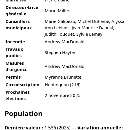
Directeur·trice
Mario Miller
général·e
Conseillers
Marie Galipeau, Michel Duheme, Alyssa
municipaux
Ann Leblanc, Jean-Maurice Daoust,
Judith Fouquet, Sylvie Lemay
Incendie
Andrew MacDonald
Travaux
Stephen Hayter
publics
Mesures
Andrew MacDonald
d’urgence
Permis
Myranne Brunette
Circonscription
Huntingdon (216)
Prochaines
2 novembre 2025
élections
Population
Dernière valeur :
1 536 (2025) —
Variation annuelle :