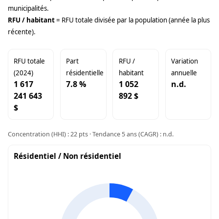
municipalités.
RFU / habitant
= RFU totale divisée par la population (année la plus
récente).
RFU totale
Part
RFU /
Variation
(2024)
résidentielle
habitant
annuelle
1 617
7.8 %
1 052
n.d.
241 643
892 $
$
Concentration (HHI) : 22 pts · Tendance 5 ans (CAGR) : n.d.
Résidentiel / Non résidentiel