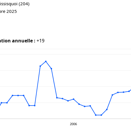
ssisquoi (204)
bre 2025
ation annuelle :
+19
2006