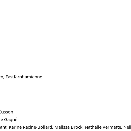
en, Eastfarnhamienne
 Cusson
ne Gagné
ant, Karine Racine-Boilard, Melissa Brock, Nathalie Vermette, Nei