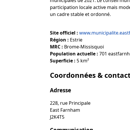
municipales de 2021. Le conseil muni
participation locale active mais mod
un cadre stable et ordonné.
Site officiel :
www.municipalite.east
Région :
Estrie
MRC :
Brome-Missisquoi
Population actuelle :
701 eastfarnh
Superficie :
5 km²
Coordonnées & contac
Adresse
228, rue Principale
East Farnham
J2K4T5
Communication