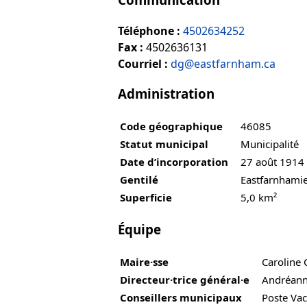
Téléphone :
4502634252
Fax :
4502636131
Courriel :
dg@eastfarnham.ca
Administration
Code géographique
46085
Statut municipal
Municipalité
Date d’incorporation
27 août 1914
Gentilé
Eastfarnhami
Superficie
5,0 km²
Équipe
Maire·sse
Caroline
Directeur·trice général·e
Andréan
Conseillers municipaux
Poste Vac