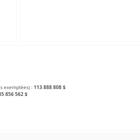
es exemptées) :
113 888 808 $
85 856 562 $
$