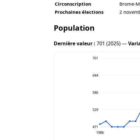
Circonscription
Brome-Mi
Prochaines élections
2 novem
Population
Dernière valeur :
701 (2025) —
Vari
701
644
586
529
471
1986