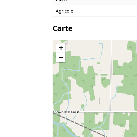
Agricole
Carte
+
−