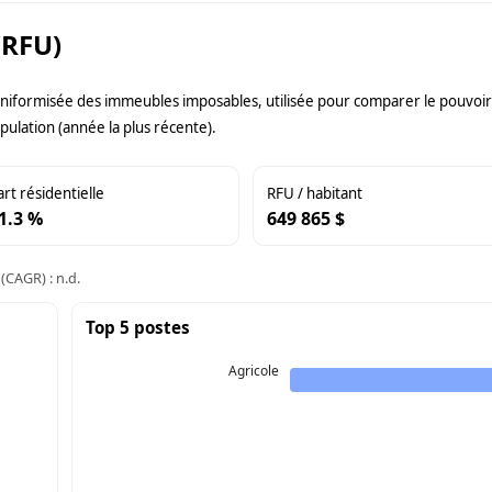
(RFU)
uniformisée des immeubles imposables, utilisée pour comparer le pouvoir f
pulation (année la plus récente).
art résidentielle
RFU / habitant
1.3 %
649 865 $
(CAGR) : n.d.
Top 5 postes
Agricole