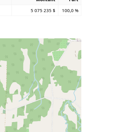
5 075 235 $
100,0 %