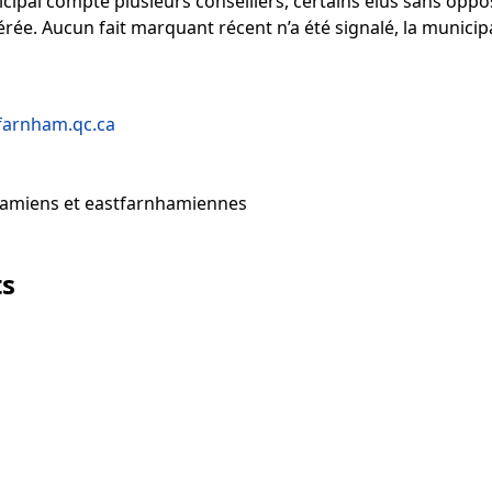
cipal compte plusieurs conseillers, certains élus sans oppo
érée. Aucun fait marquant récent n’a été signalé, la municipa
farnham.qc.ca
amiens et eastfarnhamiennes
ts