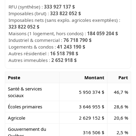
RFU (synthèse) :
333 927 137 $
Imposables (brut) :
323 822 052 $
Imposables nets (sans explo. agricoles exemptées) :
323 822 052 $
Maisons (1 logement, hors condos) :
184 059 204 $
Industriel & commercial :
76 718 790 $
Logements & condos :
41 243 190 $
Autres résidentiel :
16 518 798 $
Autres immeubles :
2 652 918 $
Poste
Montant
Part
Santé & services
5 950 374 $
46,7 %
sociaux
Écoles primaires
3 646 955 $
28,6 %
Agricole
2 629 152 $
20,6 %
Gouvernement du
316 506 $
2,5 %
Québec