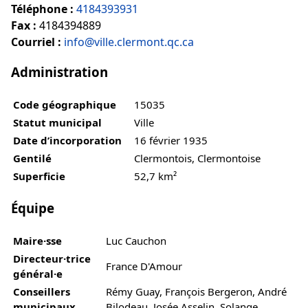
Téléphone :
4184393931
Fax :
4184394889
Courriel :
info@ville.clermont.qc.ca
Administration
Code géographique
15035
Statut municipal
Ville
Date d’incorporation
16 février 1935
Gentilé
Clermontois, Clermontoise
Superficie
52,7 km²
Équipe
Maire·sse
Luc Cauchon
Directeur·trice
France D'Amour
général·e
Conseillers
Rémy Guay, François Bergeron, André
municipaux
Bilodeau, Josée Asselin, Solange