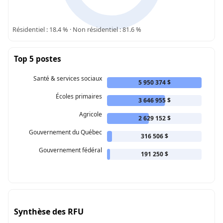
Résidentiel : 18.4 % · Non résidentiel : 81.6 %
Top 5 postes
Santé & services sociaux
5 950 374 $
Écoles primaires
3 646 955 $
Agricole
2 629 152 $
Gouvernement du Québec
316 506 $
Gouvernement fédéral
191 250 $
Synthèse des RFU