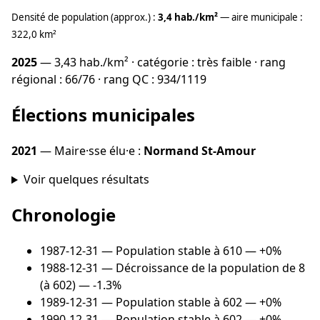
Densité de population (approx.) :
3,4 hab./km²
— aire municipale :
322,0 km²
2025
— 3,43 hab./km² · catégorie : très faible · rang
régional : 66/76 · rang QC : 934/1119
Élections municipales
2021
— Maire·sse élu·e :
Normand St-Amour
Voir quelques résultats
Chronologie
1987-12-31
— Population stable à 610 — +0%
1988-12-31
— Décroissance de la population de 8
(à 602) — -1.3%
1989-12-31
— Population stable à 602 — +0%
1990-12-31
— Population stable à 602 — +0%