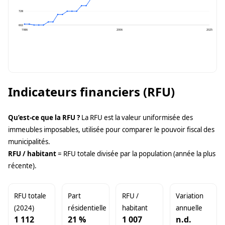
728
602
1986
2006
2025
Indicateurs financiers (RFU)
Qu’est-ce que la RFU ?
La RFU est la valeur uniformisée des
immeubles imposables, utilisée pour comparer le pouvoir fiscal des
municipalités.
RFU / habitant
= RFU totale divisée par la population (année la plus
récente).
RFU totale
Part
RFU /
Variation
(2024)
résidentielle
habitant
annuelle
1 112
21 %
1 007
n.d.