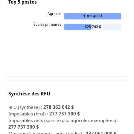
Top 5 postes
Agricole
1 309 400 $
Écoles primaires
625 742 $
Synthèse des RFU
RFU (synthèse) :
278 363 042 $
Imposables (brut) :
277 737 300 $
Imposables nets (sans explo. agricoles exemptées) :
277 737 300 $
Maisons (1 logement, hors condos) :
137 061 000 $