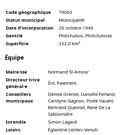
Code géographique
79065
Statut municipal
Municipalité
Date d’incorporation
26 octobre 1940
Gentilé
Philichutois, Philichutoise
Superficie
322,0 km²
Équipe
Maire·sse
Normand St-Amour
Directeur·trice
Éric Paiement
général·e
Conseillers
Denise Grenier, Danielle Ferland,
municipaux
Carolyne Gagnon, Poste Vacant,
Bertrand Quesnel, René De La
Sablonnière
Incendie
Simon Lagacé
Loisirs
Églantine Leclerc-Venuti