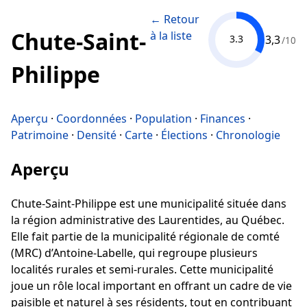
← Retour
Chute-Saint-
à la liste
3,3
3.3
/10
Philippe
Aperçu
·
Coordonnées
·
Population
·
Finances
·
Patrimoine
·
Densité
·
Carte
·
Élections
·
Chronologie
Aperçu
Chute-Saint-Philippe est une municipalité située dans
la région administrative des Laurentides, au Québec.
Elle fait partie de la municipalité régionale de comté
(MRC) d’Antoine-Labelle, qui regroupe plusieurs
localités rurales et semi-rurales. Cette municipalité
joue un rôle local important en offrant un cadre de vie
paisible et naturel à ses résidents, tout en contribuant