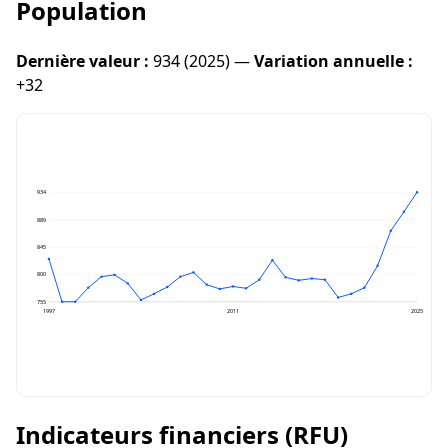
Population
Dernière valeur :
934 (2025) —
Variation annuelle :
+32
934
889
845
800
755
1997
2011
2025
Indicateurs financiers (RFU)