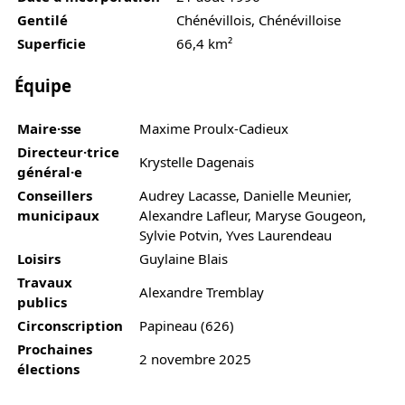
Gentilé
Chénévillois, Chénévilloise
Superficie
66,4 km²
Équipe
Maire·sse
Maxime Proulx-Cadieux
Directeur·trice
Krystelle Dagenais
général·e
Conseillers
Audrey Lacasse, Danielle Meunier,
municipaux
Alexandre Lafleur, Maryse Gougeon,
Sylvie Potvin, Yves Laurendeau
Loisirs
Guylaine Blais
Travaux
Alexandre Tremblay
publics
Circonscription
Papineau (626)
Prochaines
2 novembre 2025
élections