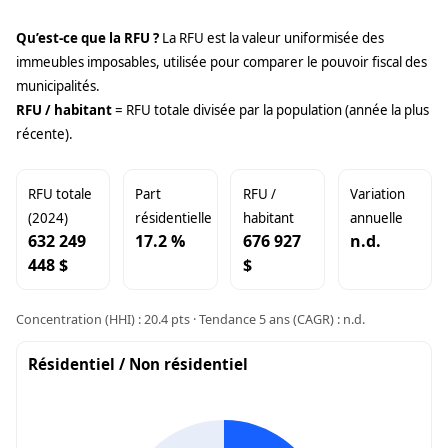
Qu’est-ce que la RFU ?
La RFU est la valeur uniformisée des
immeubles imposables, utilisée pour comparer le pouvoir fiscal des
municipalités.
RFU / habitant
= RFU totale divisée par la population (année la plus
récente).
RFU totale
Part
RFU /
Variation
(2024)
résidentielle
habitant
annuelle
632 249
17.2 %
676 927
n.d.
448 $
$
Concentration (HHI) : 20.4 pts · Tendance 5 ans (CAGR) : n.d.
Résidentiel / Non résidentiel