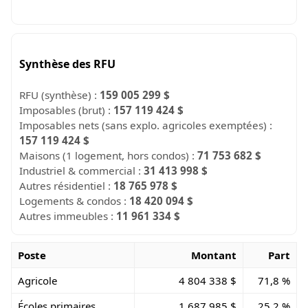
Synthèse des RFU
RFU (synthèse) :
159 005 299 $
Imposables (brut) :
157 119 424 $
Imposables nets (sans explo. agricoles exemptées) :
157 119 424 $
Maisons (1 logement, hors condos) :
71 753 682 $
Industriel & commercial :
31 413 998 $
Autres résidentiel :
18 765 978 $
Logements & condos :
18 420 094 $
Autres immeubles :
11 961 334 $
Poste
Montant
Part
Agricole
4 804 338 $
71,8 %
Écoles primaires
1 687 985 $
25,2 %