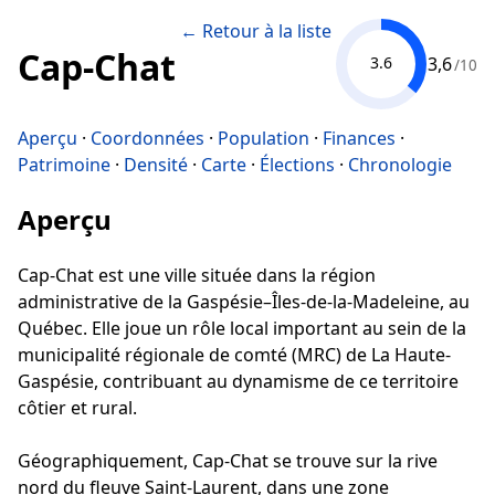
← Retour à la liste
Cap-Chat
3,6
3.6
/10
Aperçu
·
Coordonnées
·
Population
·
Finances
·
Patrimoine
·
Densité
·
Carte
·
Élections
·
Chronologie
Aperçu
Cap-Chat est une ville située dans la région
administrative de la Gaspésie–Îles-de-la-Madeleine, au
Québec. Elle joue un rôle local important au sein de la
municipalité régionale de comté (MRC) de La Haute-
Gaspésie, contribuant au dynamisme de ce territoire
côtier et rural.
Géographiquement, Cap-Chat se trouve sur la rive
nord du fleuve Saint-Laurent, dans une zone