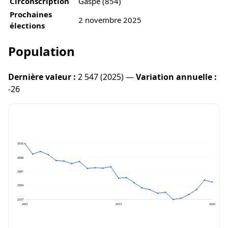
Circonscription
Gaspé (854)
Prochaines
2 novembre 2025
élections
Population
Dernière valeur :
2 547 (2025) —
Variation annuelle :
-26
3035
2858
2681
2504
2327
2001
2013
2025