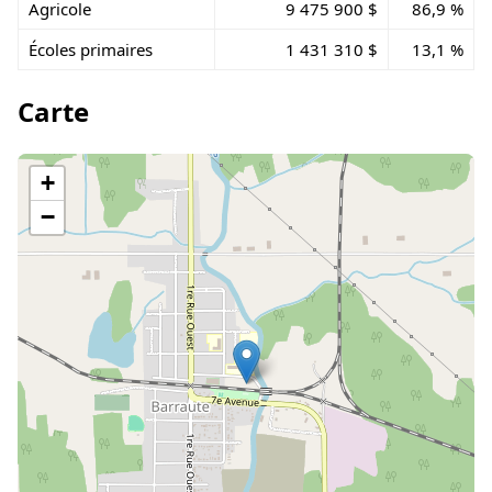
Agricole
9 475 900 $
86,9 %
Écoles primaires
1 431 310 $
13,1 %
Carte
+
−