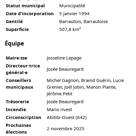
Statut municipal
Municipalité
Date d’incorporation
5 janvier 1994
Gentilé
Barrautois, Barrautoise
Superficie
507,8 km²
Équipe
Maire·sse
Josseline Lepage
Directeur·trice
Josée Beauregard
général·e
Conseillers
Michel Gagnon, Braind Guérin, Lucie
municipaux
Grenier, Joël Jobin, Manon Plante,
Jérôme Petit
Trésorerie
Josée Beauregard
Incendie
Mario rivest
Circonscription
Abitibi-Ouest (642)
Prochaines
2 novembre 2025
élections