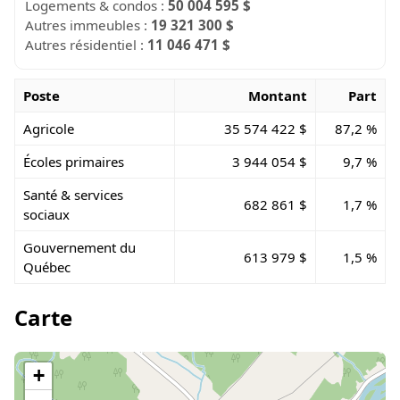
Logements & condos :
50 004 595 $
Autres immeubles :
19 321 300 $
Autres résidentiel :
11 046 471 $
Poste
Montant
Part
Agricole
35 574 422 $
87,2 %
Écoles primaires
3 944 054 $
9,7 %
Santé & services
682 861 $
1,7 %
sociaux
Gouvernement du
613 979 $
1,5 %
Québec
Carte
+