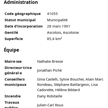
Administration
Code géographique
41055
Statut municipal
Municipalité
Date d’incorporation
28 mars 1901
Gentilé
Ascotois, Ascotoise
Superficie
85,4 km²
Équipe
Maire·sse
Nathalie Bresse
Directeur·trice
Jonathan Piché
général·e
Conseillers
Gina Castelli, Sylvie Boucher, Alain Marc
municipaux
Rondeau, Stéphane Baillargeon, Lisa
Cadorette, Hélène Bédard
Incendie
Dany Robitaille
Travaux
Julien-Carl Roux
publics