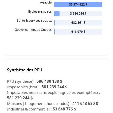
Agricole
35 574 422 $
Écoles primaires
3 944 054 $
Santé & services sociaux
682 861 $
Gouvernement du Québec
613 979 $
Synthèse des RFU
RFU (synthèse) :
586 480 138 $
Imposables (brut) :
581 239 244 $
Imposables nets (sans explo. agricoles exemptées) :
581 239 244 $
Maisons (1 logement, hors condos) :
411 643 680 $
Industriel & commercial :
53 648 776 $