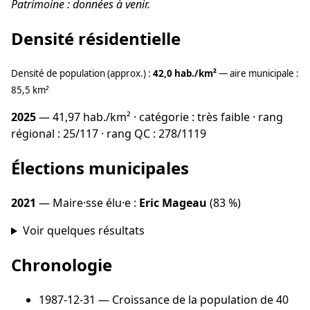
Patrimoine : données à venir.
Densité résidentielle
Densité de population (approx.) :
42,0 hab./km²
— aire municipale :
85,5 km²
2025
— 41,97 hab./km² · catégorie : très faible · rang
régional : 25/117 · rang QC : 278/1119
Élections municipales
2021
— Maire·sse élu·e :
Eric Mageau
(83 %)
Voir quelques résultats
Chronologie
1987-12-31
— Croissance de la population de 40