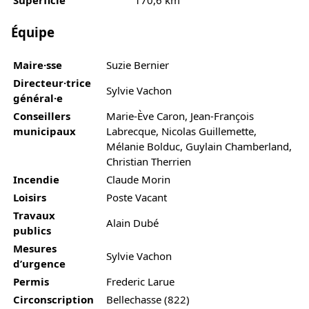
Superficie
170,6 km²
Équipe
Maire·sse
Suzie Bernier
Directeur·trice
Sylvie Vachon
général·e
Conseillers
Marie-Ève Caron, Jean-François
municipaux
Labrecque, Nicolas Guillemette,
Mélanie Bolduc, Guylain Chamberland,
Christian Therrien
Incendie
Claude Morin
Loisirs
Poste Vacant
Travaux
Alain Dubé
publics
Mesures
Sylvie Vachon
d’urgence
Permis
Frederic Larue
Circonscription
Bellechasse (822)