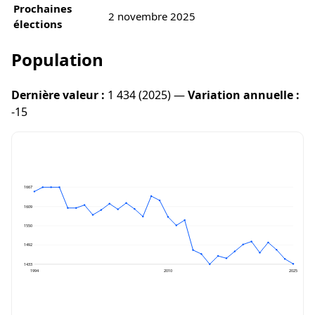
Prochaines
2 novembre 2025
élections
Population
Dernière valeur :
1 434 (2025) —
Variation annuelle :
-15
1667
1609
1550
1492
1433
1994
2010
2025